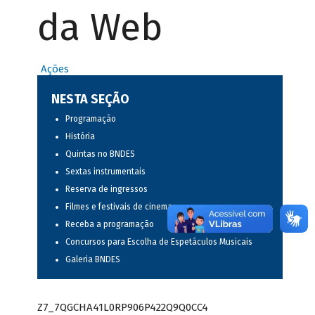
da Web
Ações
NESTA SEÇÃO
Programação
História
Quintas no BNDES
Sextas instrumentais
Reserva de ingressos
Filmes e festivais de cinema
Receba a programação
Concursos para Escolha de Espetáculos Musicais
Galeria BNDES
Z7_7QGCHA41L0RP906P422Q9Q0CC4