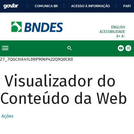
COMUNICA BR
ACESSO À INFORMAÇÃO
PARTI
ENGLISH
ACESSIBILIDADE
A+
A-
Busca
Z7_7QGCHA41L0RP906P422Q9Q0CK0
Visualizador do
Conteúdo da Web
Ações