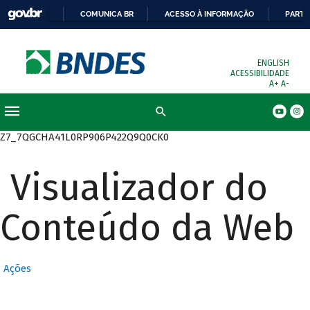
COMUNICA BR
ACESSO À INFORMAÇÃO
PARTI
ENGLISH
ACESSIBILIDADE
A+
A-
Busca
Z7_7QGCHA41L0RP906P422Q9Q0CK0
Visualizador do
Conteúdo da Web
Ações