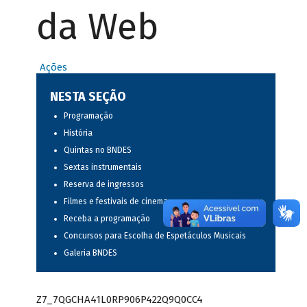
da Web
Ações
NESTA SEÇÃO
Programação
História
Quintas no BNDES
Sextas instrumentais
Reserva de ingressos
Filmes e festivais de cinema
Receba a programação
Concursos para Escolha de Espetáculos Musicais
Galeria BNDES
Z7_7QGCHA41L0RP906P422Q9Q0CC4