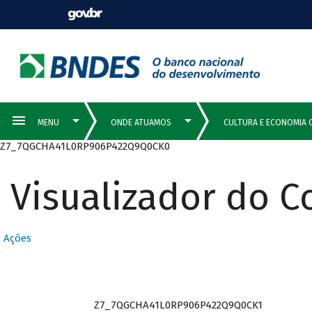
Z7_7QGCHA41L0RP906P422Q9Q0CK0
Visualizador do 
Ações
Z7_7QGCHA41L0RP906P422Q9Q0CK1