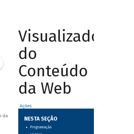
Visualizador
do
Conteúdo
da Web
Ações
o da
NESTA SEÇÃO
Programação