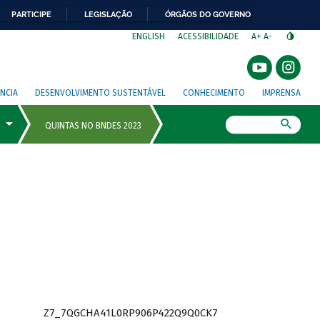
PARTICIPE
LEGISLAÇÃO
ÓRGÃOS DO GOVERNO
⁣
ENGLISH
ACESSIBILIDADE
A+
A-
NCIA
DESENVOLVIMENTO SUSTENTÁVEL
CONHECIMENTO
IMPRENSA
Busca
Z7_7QGCHA41L0RP906P422Q9Q0CK7