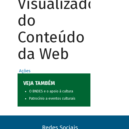
Visualizador
do
Conteúdo
da Web
Ações
VEJA TAMBÉM
O BNDES e o apoio à cultura
Patrocínio a eventos culturais
Redes Sociais