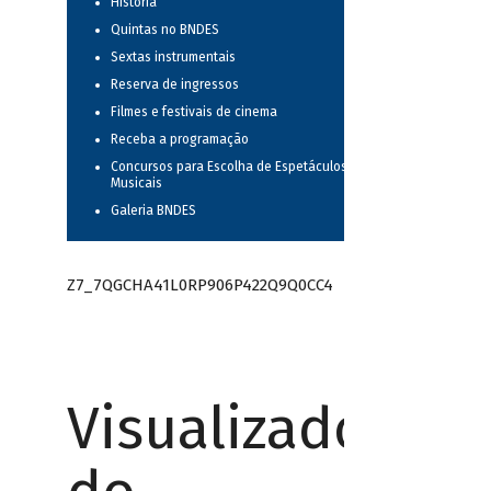
História
Quintas no BNDES
Sextas instrumentais
Reserva de ingressos
Filmes e festivais de cinema
Receba a programação
Concursos para Escolha de Espetáculos
Musicais
Galeria BNDES
Z7_7QGCHA41L0RP906P422Q9Q0CC4
Visualizador