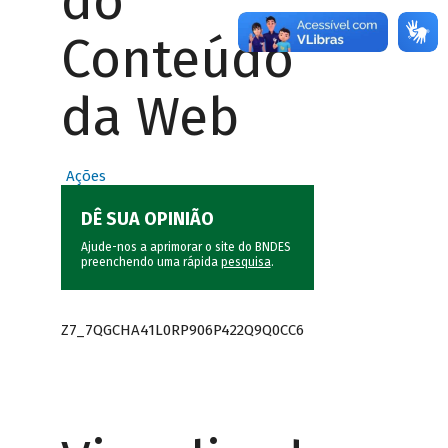
do
Conteúdo
da Web
Ações
DÊ SUA OPINIÃO
Ajude-nos a aprimorar o site do BNDES
preenchendo uma rápida
pesquisa
.
Z7_7QGCHA41L0RP906P422Q9Q0CC6