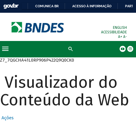
COMUNICA BR
ACESSO À INFORMAÇÃO
PARTI
ENGLISH
ACESSIBILIDADE
A+
A-
Busca
Z7_7QGCHA41L0RP906P422Q9Q0CK0
Visualizador do
Conteúdo da Web
Ações