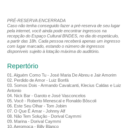
PRÉ-RESERVA ENCERRADA
Caso não tenha conseguido fazer a pré-reserva de seu lugar
pela internet, você ainda pode encontrar ingressos na
recepção do Espaço Cultural BNDES, no dia do espetáculo,
a partir das 18h. Cada pessoa receberá apenas um ingresso
com lugar marcado, estando o número de ingressos
disponíveis sujeito à lotação máxima do auditório.
Repertório
01. Alguém Como Tu - José Maria De Abreu e Jair Amorim
02. Perdido de Amor - Luiz Bonfá
03. Somos Dois - Armando Cavalcanti, Klecius Caldas e Luiz
Antonio
04. Nick Bar - Garoto e José Vasconcelos
05. Você - Roberto Menescal e Ronaldo Bôscoli
06. Este Seu Olhar - Tom Jobim
07. O Que É Amar - Johnny Alf
08. Não Tem Solução - Dorival Caymmi
09. Marina - Dorival Caymmi
10. Aeromoça - Billy Blanco