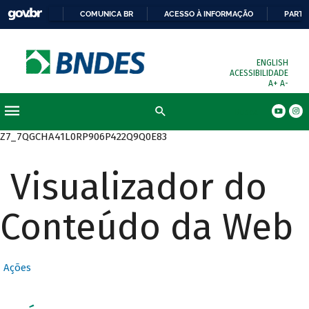
COMUNICA BR
ACESSO À INFORMAÇÃO
PARTI
ENGLISH
ACESSIBILIDADE
A+
A-
Busca
Z7_7QGCHA41L0RP906P422Q9Q0E83
Visualizador do
Conteúdo da Web
Ações