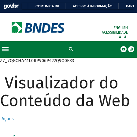
COMUNICA BR
ACESSO À INFORMAÇÃO
PARTI
ENGLISH
ACESSIBILIDADE
A+
A-
Busca
Z7_7QGCHA41L0RP906P422Q9Q0E83
Visualizador do
Conteúdo da Web
Ações