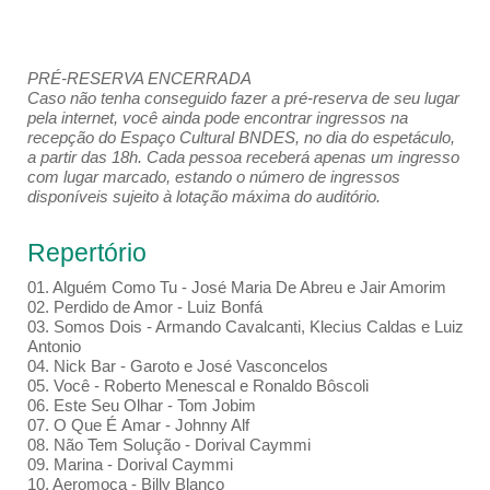
PRÉ-RESERVA ENCERRADA
Caso não tenha conseguido fazer a pré-reserva de seu lugar
pela internet, você ainda pode encontrar ingressos na
recepção do Espaço Cultural BNDES, no dia do espetáculo,
a partir das 18h. Cada pessoa receberá apenas um ingresso
com lugar marcado, estando o número de ingressos
disponíveis sujeito à lotação máxima do auditório.
Repertório
01. Alguém Como Tu - José Maria De Abreu e Jair Amorim
02. Perdido de Amor - Luiz Bonfá
03. Somos Dois - Armando Cavalcanti, Klecius Caldas e Luiz
Antonio
04. Nick Bar - Garoto e José Vasconcelos
05. Você - Roberto Menescal e Ronaldo Bôscoli
06. Este Seu Olhar - Tom Jobim
07. O Que É Amar - Johnny Alf
08. Não Tem Solução - Dorival Caymmi
09. Marina - Dorival Caymmi
10. Aeromoça - Billy Blanco