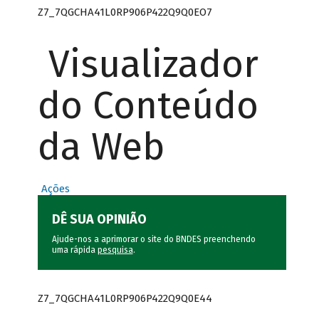
Z7_7QGCHA41L0RP906P422Q9Q0EO7
Visualizador
do Conteúdo
da Web
Ações
DÊ SUA OPINIÃO
Ajude-nos a aprimorar o site do BNDES preenchendo
uma rápida
pesquisa
.
Z7_7QGCHA41L0RP906P422Q9Q0E44