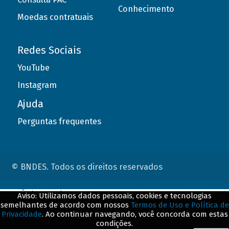
Conhecimento
Moedas contratuais
Redes Sociais
YouTube
Instagram
Ajuda
Perguntas frequentes
© BNDES. Todos os direitos reservados
ConteÃºdo complementar
Aviso: Utilizamos dados pessoais, cookies e tecnologias
semelhantes de acordo com nossos
Termos de Uso e Política de
${title}
${badge}
Privacidade
. Ao continuar navegando, você concorda com estas
condições.
${loading}