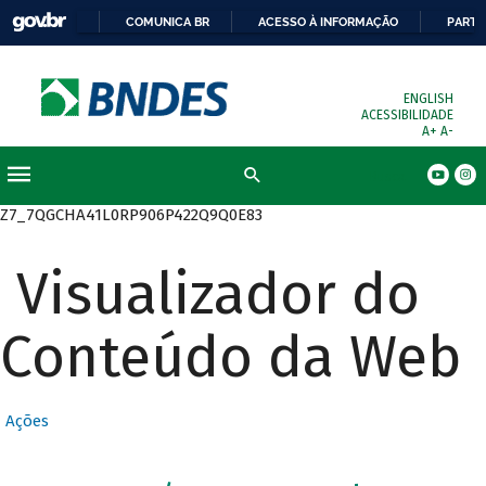
COMUNICA BR
ACESSO À INFORMAÇÃO
PARTI
ENGLISH
ACESSIBILIDADE
A+
A-
Busca
Z7_7QGCHA41L0RP906P422Q9Q0E83
Visualizador do
Conteúdo da Web
Ações