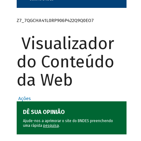
Z7_7QGCHA41L0RP906P422Q9Q0EO7
Visualizador
do Conteúdo
da Web
Ações
DÊ SUA OPINIÃO
Ajude-nos a aprimorar o site do BNDES preenchendo
uma rápida
pesquisa
.