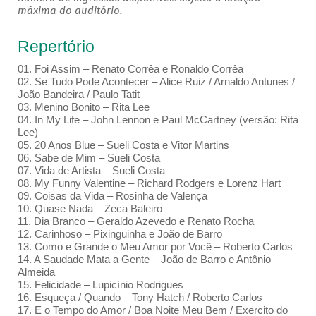
máxima do auditório.
Repertório
01. Foi Assim – Renato Corrêa e Ronaldo Corrêa
02. Se Tudo Pode Acontecer – Alice Ruiz / Arnaldo Antunes /
João Bandeira / Paulo Tatit
03. Menino Bonito – Rita Lee
04. In My Life – John Lennon e Paul McCartney (versão: Rita
Lee)
05. 20 Anos Blue – Sueli Costa e Vitor Martins
06. Sabe de Mim – Sueli Costa
07. Vida de Artista – Sueli Costa
08. My Funny Valentine – Richard Rodgers e Lorenz Hart
09. Coisas da Vida – Rosinha de Valença
10. Quase Nada – Zeca Baleiro
11. Dia Branco – Geraldo Azevedo e Renato Rocha
12. Carinhoso – Pixinguinha e João de Barro
13. Como e Grande o Meu Amor por Você – Roberto Carlos
14. A Saudade Mata a Gente – João de Barro e Antônio
Almeida
15. Felicidade – Lupicínio Rodrigues
16. Esqueça / Quando – Tony Hatch / Roberto Carlos
17. E o Tempo do Amor / Boa Noite Meu Bem / Exercito do