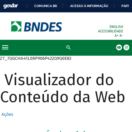
COMUNICA BR
ACESSO À INFORMAÇÃO
PARTI
ENGLISH
ACESSIBILIDADE
A+
A-
Busca
Z7_7QGCHA41L0RP906P422Q9Q0E83
Visualizador do
Conteúdo da Web
Ações