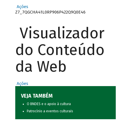
Ações
Z7_7QGCHA41L0RP906P422Q9Q0E46
Visualizador
do Conteúdo
da Web
Ações
VEJA TAMBÉM
O BNDES e o apoio à cultura
Patrocínio a eventos culturais