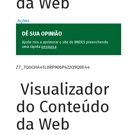
da Web
Ações
DÊ SUA OPINIÃO
Ajude-nos a aprimorar o site do BNDES preenchendo
uma rápida
pesquisa
.
Z7_7QGCHA41L0RP906P422Q9Q0E44
Visualizador
do Conteúdo
da Web