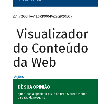
Z7_7QGCHA41L0RP906P422Q9Q0EO7
Visualizador
do Conteúdo
da Web
Ações
DÊ SUA OPINIÃO
Ajude-nos a aprimorar o site do BNDES preenchendo
uma rápida
pesquisa
.