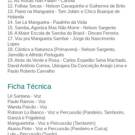
11. As Rosas Não Falam - Cartola
12. Folhas Secas - Nelson Cavaquinho e Guiherme de Brito
13. Piano na Mangueira - Tom Jobim e Chico Buarque de
Holanda
14. Sei Lá Mangueira - Paulinho da Viola
15. Samba, Agoniza Mas Não Morre - Nelson Sargento
16. A Maior Escola de Samba do Brasil - Devani Ferreira
17. Vou pra Mangueira Sambar - Jorge do Nascimento
Lopes
18. Cântico a Natureza (Primavera) - Nelson Sargento,
Jamelão e Alfredo Português
19. Atrás da Verde e Rosa - Carlos Espedito Sena Machado,
David Antônio Correa, Ubirajara Da Conceição Araújo Lima e
Paulo Roberto Carvalho
Ficha Técnica
Lê Santana - Voz
Paulo Ramos - Voz
Wanda Paixão - Voz
Robson Lo Bianco - Voz e Percussão (Pandeiro, Tamborim,
Ganzá e Frigideira)
Mangueirinha - Voz e Percussão (Tamborim)
Aluisio Pinto - Voz e Percussão (Pandeiro e Cuíca)
Lula - Percussão (Surdo)