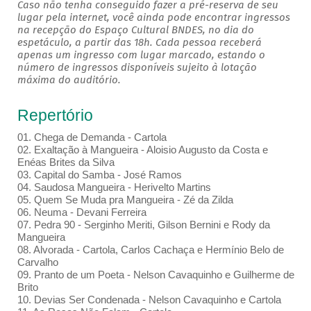
Caso não tenha conseguido fazer a pré-reserva de seu
lugar pela internet, você ainda pode encontrar ingressos
na recepção do Espaço Cultural BNDES, no dia do
espetáculo, a partir das 18h. Cada pessoa receberá
apenas um ingresso com lugar marcado, estando o
número de ingressos disponíveis sujeito à lotação
máxima do auditório.
Repertório
01. Chega de Demanda - Cartola
02. Exaltação à Mangueira - Aloisio Augusto da Costa e
Enéas Brites da Silva
03. Capital do Samba - José Ramos
04. Saudosa Mangueira - Herivelto Martins
05. Quem Se Muda pra Mangueira - Zé da Zilda
06. Neuma - Devani Ferreira
07. Pedra 90 - Serginho Meriti, Gilson Bernini e Rody da
Mangueira
08. Alvorada - Cartola, Carlos Cachaça e Hermínio Belo de
Carvalho
09. Pranto de um Poeta - Nelson Cavaquinho e Guilherme de
Brito
10. Devias Ser Condenada - Nelson Cavaquinho e Cartola