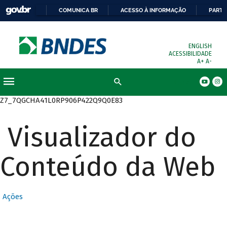
COMUNICA BR
ACESSO À INFORMAÇÃO
PARTI
ENGLISH
ACESSIBILIDADE
A+
A-
Busca
Z7_7QGCHA41L0RP906P422Q9Q0E83
Visualizador do
Conteúdo da Web
Ações