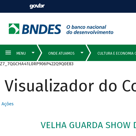
Z7_7QGCHA41L0RP906P422Q9Q0E83
Visualizador do 
Ações
VELHA GUARDA SHOW D