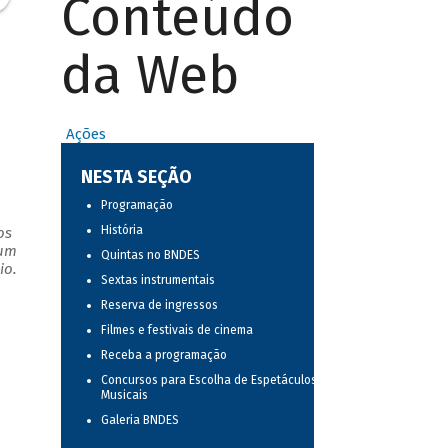
Conteúdo
da Web
Ações
NESTA SEÇÃO
Programação
História
os
 um
Quintas no BNDES
io.
Sextas instrumentais
Reserva de ingressos
Filmes e festivais de cinema
Receba a programação
Concursos para Escolha de Espetáculos
Musicais
Galeria BNDES