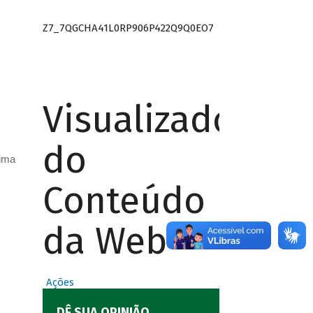
Z7_7QGCHA41L0RP906P422Q9Q0EO7
Visualizador
do
Lima
Conteúdo
da Web
Ações
DÊ SUA OPINIÃO