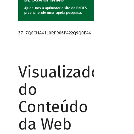
Ajude-nos a aprimorar o site do BNDES
preenchendo uma rápida
pesquisa
.
Z7_7QGCHA41L0RP906P422Q9Q0E44
Visualizador
do
Conteúdo
da Web