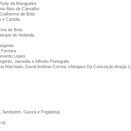
e Rody da Mangueira
nio Belo de Carvalho
Guilherme de Brito
 e Cartola
me de Brito
uarque de Holanda
argento
 Ferreira
cimento Lopes
rgento, Jamelão e Alfredo Português
ena Machado, David Antônio Correa, Ubirajara Da Conceição Araújo 
 Tamborim, Ganzá e Frigideira)
ca)