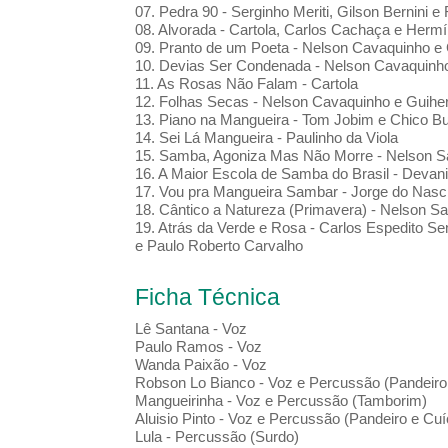
07. Pedra 90 - Serginho Meriti, Gilson Bernini 
08. Alvorada - Cartola, Carlos Cachaça e Hermí
09. Pranto de um Poeta - Nelson Cavaquinho e 
10. Devias Ser Condenada - Nelson Cavaquinho
11. As Rosas Não Falam - Cartola
12. Folhas Secas - Nelson Cavaquinho e Guiher
13. Piano na Mangueira - Tom Jobim e Chico B
14. Sei Lá Mangueira - Paulinho da Viola
15. Samba, Agoniza Mas Não Morre - Nelson S
16. A Maior Escola de Samba do Brasil - Devani
17. Vou pra Mangueira Sambar - Jorge do Nas
18. Cântico a Natureza (Primavera) - Nelson Sa
19. Atrás da Verde e Rosa - Carlos Espedito S
e Paulo Roberto Carvalho
Ficha Técnica
Lê Santana - Voz
Paulo Ramos - Voz
Wanda Paixão - Voz
Robson Lo Bianco - Voz e Percussão (Pandeiro,
Mangueirinha - Voz e Percussão (Tamborim)
Aluisio Pinto - Voz e Percussão (Pandeiro e Cuí
Lula - Percussão (Surdo)