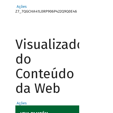
Ações
Z7_7QGCHA41L0RP906P422Q9Q0E46
Visualizador
do
Conteúdo
da Web
Ações