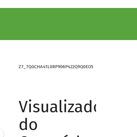
Z7_7QGCHA41L0RP906P422Q9Q0EO5
Visualizador
do