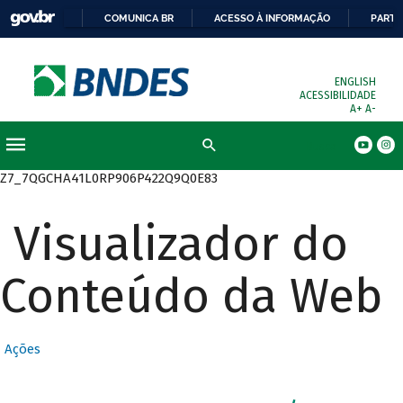
COMUNICA BR
ACESSO À INFORMAÇÃO
PARTI
ENGLISH
ACESSIBILIDADE
A+
A-
Busca
Z7_7QGCHA41L0RP906P422Q9Q0E83
Visualizador do
Conteúdo da Web
Ações