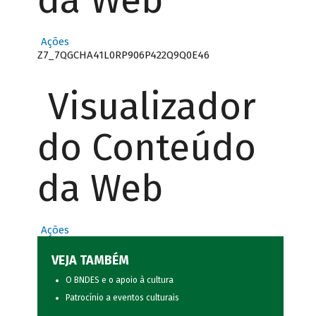
da Web
Ações
Z7_7QGCHA41L0RP906P422Q9Q0E46
Visualizador
do Conteúdo
da Web
Ações
VEJA TAMBÉM
O BNDES e o apoio à cultura
Patrocínio a eventos culturais