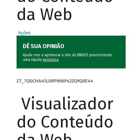
da Web
Ações
DÊ SUA OPINIÃO
Ajude-nos a aprimorar o site do BNDES preenchendo
uma rápida
pesquisa
.
Z7_7QGCHA41L0RP906P422Q9Q0E44
Visualizador
do Conteúdo