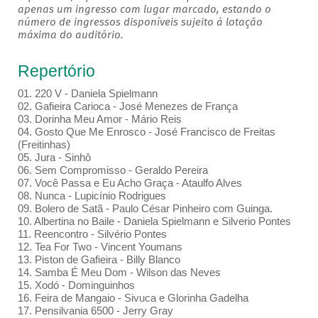
apenas um ingresso com lugar marcado, estando o
número de ingressos disponíveis sujeito à lotação
máxima do auditório.
Repertório
01. 220 V - Daniela Spielmann
02. Gafieira Carioca - José Menezes de França
03. Dorinha Meu Amor - Mário Reis
04. Gosto Que Me Enrosco - José Francisco de Freitas
(Freitinhas)
05. Jura - Sinhô
06. Sem Compromisso - Geraldo Pereira
07. Você Passa e Eu Acho Graça - Ataulfo Alves
08. Nunca - Lupicínio Rodrigues
09. Bolero de Satã - Paulo César Pinheiro com Guinga.
10. Albertina no Baile - Daniela Spielmann e Silverio Pontes
11. Reencontro - Silvério Pontes
12. Tea For Two - Vincent Youmans
13. Piston de Gafieira - Billy Blanco
14. Samba É Meu Dom - Wilson das Neves
15. Xodó - Dominguinhos
16. Feira de Mangaio - Sivuca e Glorinha Gadelha
17. Pensilvania 6500 - Jerry Gray