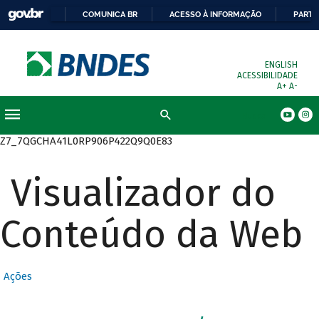
COMUNICA BR
ACESSO À INFORMAÇÃO
PARTI
ENGLISH
ACESSIBILIDADE
A+
A-
Busca
Z7_7QGCHA41L0RP906P422Q9Q0E83
Visualizador do
Conteúdo da Web
Ações