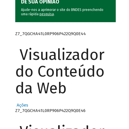
DÊ SUA OPINIÃO
Ajude-nos a aprimorar o site do BNDES preenchendo
uma rápida
pesquisa
.
Z7_7QGCHA41L0RP906P422Q9Q0E44
Visualizador
do Conteúdo
da Web
Ações
Z7_7QGCHA41L0RP906P422Q9Q0E46