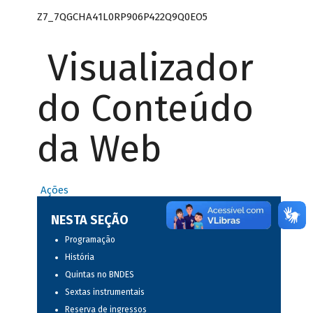
Z7_7QGCHA41L0RP906P422Q9Q0EO5
Visualizador
do Conteúdo
da Web
Ações
NESTA SEÇÃO
Programação
História
Quintas no BNDES
Sextas instrumentais
Reserva de ingressos