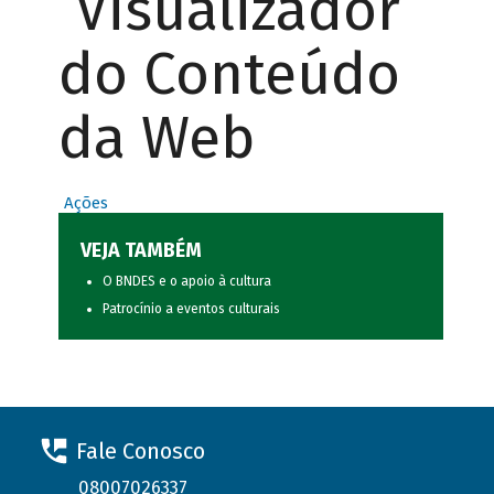
Visualizador
do Conteúdo
da Web
Ações
VEJA TAMBÉM
O BNDES e o apoio à cultura
Patrocínio a eventos culturais
Fale Conosco
08007026337