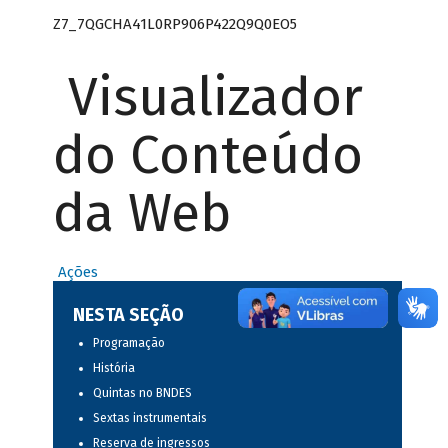
Z7_7QGCHA41L0RP906P422Q9Q0EO5
Visualizador
do Conteúdo
da Web
Ações
NESTA SEÇÃO
Programação
História
Quintas no BNDES
Sextas instrumentais
Reserva de ingressos