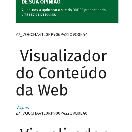
DÊ SUA OPINIÃO
Ajude-nos a aprimorar o site do BNDES preenchendo
uma rápida
pesquisa
.
Z7_7QGCHA41L0RP906P422Q9Q0E44
Visualizador
do Conteúdo
da Web
Ações
Z7_7QGCHA41L0RP906P422Q9Q0E46