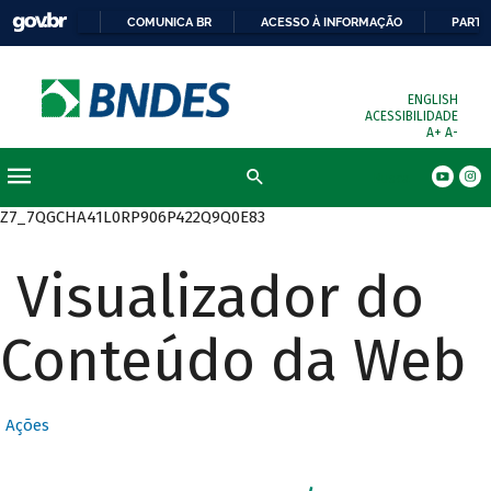
COMUNICA BR
ACESSO À INFORMAÇÃO
PARTI
ENGLISH
ACESSIBILIDADE
A+
A-
Busca
Z7_7QGCHA41L0RP906P422Q9Q0E83
Visualizador do
Conteúdo da Web
Ações