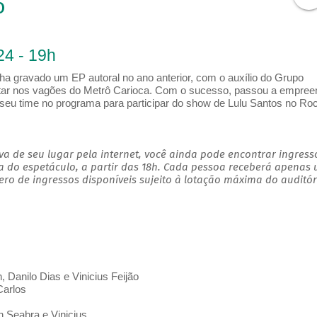
o
24 - 19h
ha gravado um EP autoral no ano anterior, com o auxílio do Grupo
ntar nos vagões do Metrô Carioca. Com o sucesso, passou a empree
e seu time no programa para participar do show de Lulu Santos no Roc
a de seu lugar pela internet, você ainda pode encontrar ingress
a do espetáculo, a partir das 18h. Cada pessoa receberá apenas
o de ingressos disponíveis sujeito à lotação máxima do auditór
 Danilo Dias e Vinicius Feijão
 Carlos
an Seabra e Vinicius