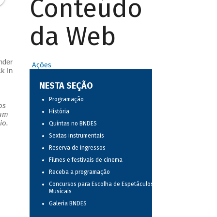
Conteúdo
da Web
nder
Ações
k In
NESTA SEÇÃO
Programação
os
História
 um
io.
Quintas no BNDES
Sextas instrumentais
Reserva de ingressos
Filmes e festivais de cinema
Receba a programação
Concursos para Escolha de Espetáculos
Musicais
Galeria BNDES