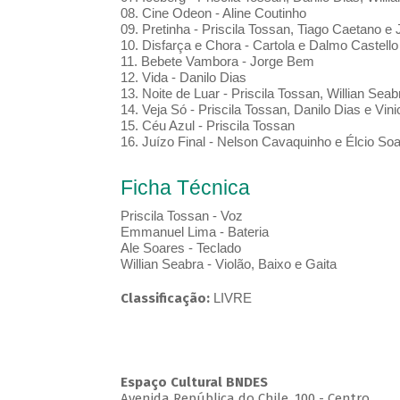
08. Cine Odeon - Aline Coutinho
09. Pretinha - Priscila Tossan, Tiago Caetano 
10. Disfarça e Chora - Cartola e Dalmo Castell
11. Bebete Vambora - Jorge Bem
12. Vida - Danilo Dias
13. Noite de Luar - Priscila Tossan, Willian Sea
14. Veja Só - Priscila Tossan, Danilo Dias e Vini
15. Céu Azul - Priscila Tossan
16. Juízo Final - Nelson Cavaquinho e Élcio So
Ficha Técnica
Priscila Tossan - Voz
Emmanuel Lima - Bateria
Ale Soares - Teclado
Willian Seabra - Violão, Baixo e Gaita
Classificação:
LIVRE
Espaço Cultural BNDES
Avenida República do Chile, 100 - Centro