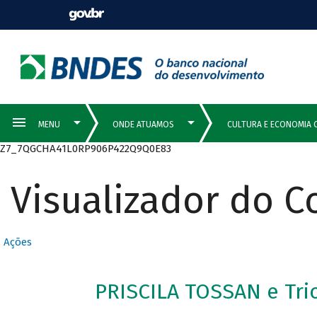
Z7_7QGCHA41L0RP906P422Q9Q0E83
Visualizador do 
Ações
PRISCILA TOSSAN e Tri