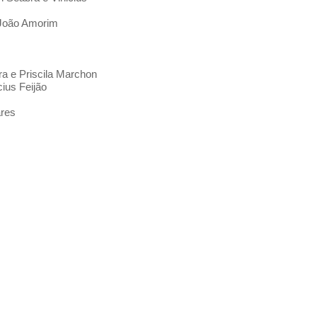
e João Amorim
o
bra e Priscila Marchon
cius Feijão
ares