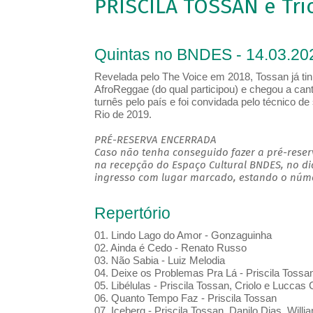
PRISCILA TOSSAN e Tri
Quintas no BNDES - 14.03.20
Revelada pelo The Voice em 2018, Tossan já tin
AfroReggae (do qual participou) e chegou a ca
turnês pelo país e foi convidada pelo técnico d
Rio de 2019.
PRÉ-RESERVA ENCERRADA
Caso não tenha conseguido fazer a pré-reserv
na recepção do Espaço Cultural BNDES, no di
ingresso com lugar marcado, estando o númer
Repertório
01. Lindo Lago do Amor - Gonzaguinha
02. Ainda é Cedo - Renato Russo
03. Não Sabia - Luiz Melodia
04. Deixe os Problemas Pra Lá - Priscila Tossan,
05. Libélulas - Priscila Tossan, Criolo e Luccas
06. Quanto Tempo Faz - Priscila Tossan
07. Iceberg - Priscila Tossan, Danilo Dias, Willi