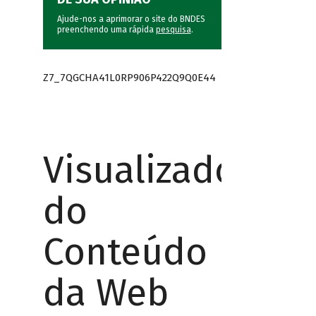
Ajude-nos a aprimorar o site do BNDES
preenchendo uma rápida
pesquisa
.
Z7_7QGCHA41L0RP906P422Q9Q0E44
Visualizador
do
Conteúdo
da Web