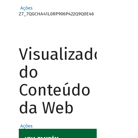
Ações
Z7_7QGCHA41L0RP906P422Q9Q0E46
Visualizador
do
Conteúdo
da Web
Ações