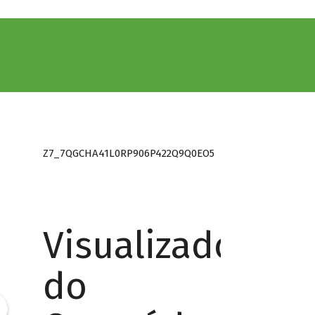
Z7_7QGCHA41L0RP906P422Q9Q0EO5
Visualizador
do