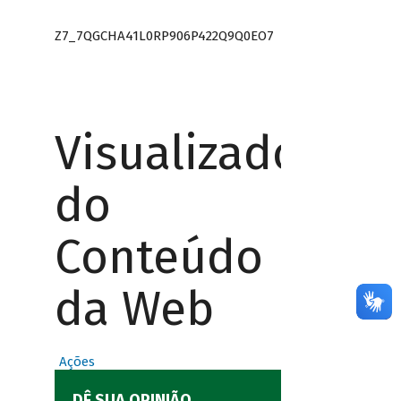
Z7_7QGCHA41L0RP906P422Q9Q0EO7
Visualizador
do
Conteúdo
da Web
Ações
DÊ SUA OPINIÃO