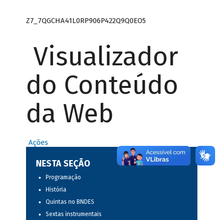
Z7_7QGCHA41L0RP906P422Q9Q0EO5
Visualizador
do Conteúdo
da Web
Ações
NESTA SEÇÃO
Programação
História
Quintas no BNDES
Sextas instrumentais