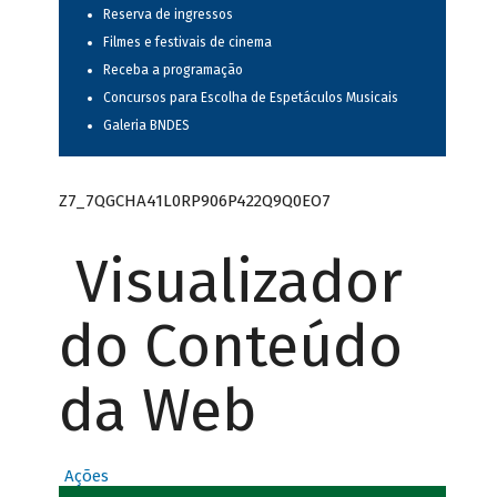
Reserva de ingressos
Filmes e festivais de cinema
Receba a programação
Concursos para Escolha de Espetáculos Musicais
Galeria BNDES
Z7_7QGCHA41L0RP906P422Q9Q0EO7
Visualizador
do Conteúdo
da Web
Ações