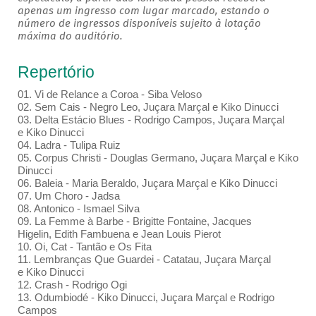
apenas um ingresso com lugar marcado, estando o
número de ingressos disponíveis sujeito à lotação
máxima do auditório.
Repertório
01. Vi de Relance a Coroa - Siba Veloso
02. Sem Cais - Negro Leo, Juçara Marçal e Kiko Dinucci
03. Delta Estácio Blues - Rodrigo Campos, Juçara Marçal
e Kiko Dinucci
04. Ladra - Tulipa Ruiz
05. Corpus Christi - Douglas Germano, Juçara Marçal e Kiko
Dinucci
06. Baleia - Maria Beraldo, Juçara Marçal e Kiko Dinucci
07. Um Choro - Jadsa
08. Antonico - Ismael Silva
09. La Femme à Barbe - Brigitte Fontaine, Jacques
Higelin, Edith Fambuena e Jean Louis Pierot
10. Oi, Cat - Tantão e Os Fita
11. Lembranças Que Guardei - Catatau, Juçara Marçal
e Kiko Dinucci
12. Crash - Rodrigo Ogi
13. Odumbiodé - Kiko Dinucci, Juçara Marçal e Rodrigo
Campos