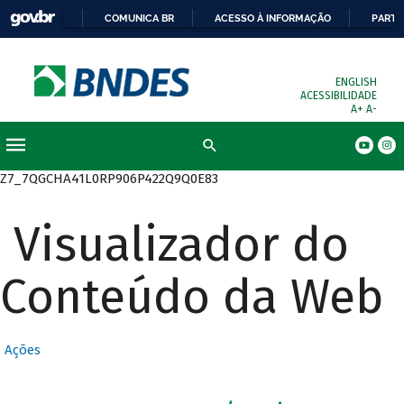
COMUNICA BR
ACESSO À INFORMAÇÃO
PARTI
ENGLISH
ACESSIBILIDADE
A+
A-
Busca
Z7_7QGCHA41L0RP906P422Q9Q0E83
Visualizador do
Conteúdo da Web
Ações