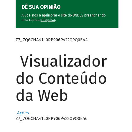
DÊ SUA OPINIÃO
Ajude-nos a aprimorar o site do BNDES preenchendo
uma rápida
pesquisa
.
Z7_7QGCHA41L0RP906P422Q9Q0E44
Visualizador
do Conteúdo
da Web
Ações
Z7_7QGCHA41L0RP906P422Q9Q0E46