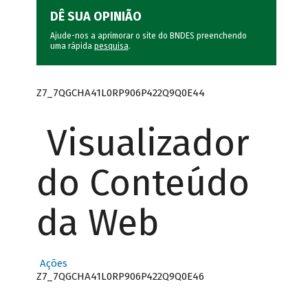
DÊ SUA OPINIÃO
Ajude-nos a aprimorar o site do BNDES preenchendo
uma rápida
pesquisa
.
Z7_7QGCHA41L0RP906P422Q9Q0E44
Visualizador
do Conteúdo
da Web
Ações
Z7_7QGCHA41L0RP906P422Q9Q0E46