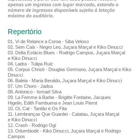
apenas um ingresso com lugar marcado, estando o
número de ingressos disponíveis sujeito à lotação
máxima do auditório.
Repertório
01. Vi de Relance a Coroa - Siba Veloso
02. Sem Cais - Negro Leo, Juçara Marçal e Kiko Dinucci
03. Delta Estácio Blues - Rodrigo Campos, Juçara Marçal
e Kiko Dinucci
04. Ladra - Tulipa Ruiz
05. Corpus Christi - Douglas Germano, Juçara Marçal e Kiko
Dinucci
06. Baleia - Maria Beraldo, Juçara Marçal e Kiko Dinucci
07. Um Choro - Jadsa
08. Antonico - Ismael Silva
09. La Femme à Barbe - Brigitte Fontaine, Jacques
Higelin, Edith Fambuena e Jean Louis Pierot
10. Oi, Cat - Tantão e Os Fita
11. Lembranças Que Guardei - Catatau, Juçara Marçal
e Kiko Dinucci
12. Crash - Rodrigo Ogi
13. Odumbiodé - Kiko Dinucci, Juçara Marçal e Rodrigo
Campos