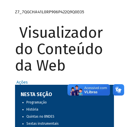
Z7_7QGCHA41L0RP906P422Q9Q0EO5
Visualizador
do Conteúdo
da Web
Ações
NESTA SEÇÃO
Programação
História
Quintas no BNDES
Sextas instrumentais