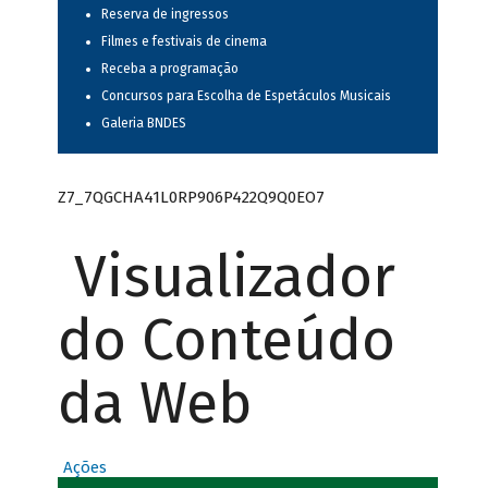
Reserva de ingressos
Filmes e festivais de cinema
Receba a programação
Concursos para Escolha de Espetáculos Musicais
Galeria BNDES
Z7_7QGCHA41L0RP906P422Q9Q0EO7
Visualizador
do Conteúdo
da Web
Ações