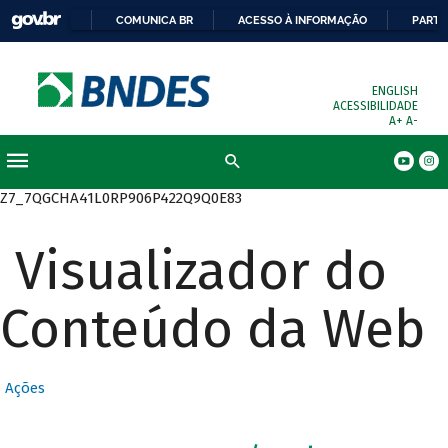
COMUNICA BR
ACESSO À INFORMAÇÃO
PARTI
ENGLISH
ACESSIBILIDADE
A+
A-
Busca
Z7_7QGCHA41L0RP906P422Q9Q0E83
Visualizador do
Conteúdo da Web
Ações