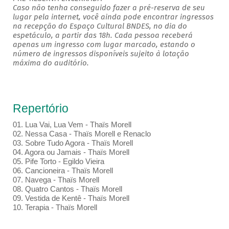
Caso não tenha conseguido fazer a pré-reserva de seu
lugar pela internet, você ainda pode encontrar ingressos
na recepção do Espaço Cultural BNDES, no dia do
espetáculo, a partir das 18h. Cada pessoa receberá
apenas um ingresso com lugar marcado, estando o
número de ingressos disponíveis sujeito à lotação
máxima do auditório.
Repertório
01. Lua Vai, Lua Vem - Thaïs Morell
02. Nessa Casa - Thaïs Morell e Renaclo
03. Sobre Tudo Agora - Thaïs Morell
04. Agora ou Jamais - Thaïs Morell
05. Pife Torto - Egildo Vieira
06. Cancioneira - Thaïs Morell
07. Navega - Thaïs Morell
08. Quatro Cantos - Thaïs Morell
09. Vestida de Kentê - Thaïs Morell
10. Terapia - Thaïs Morell