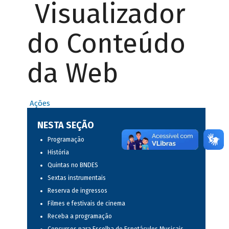
Visualizador
do Conteúdo
da Web
Ações
NESTA SEÇÃO
Programação
História
Quintas no BNDES
Sextas instrumentais
Reserva de ingressos
Filmes e festivais de cinema
Receba a programação