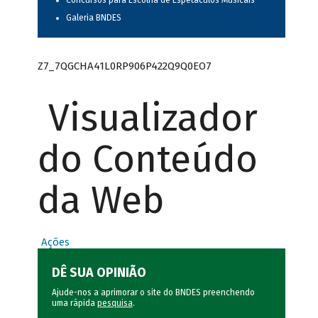
Concursos para Escolha de Espetáculos Musicais
Galeria BNDES
Z7_7QGCHA41L0RP906P422Q9Q0EO7
Visualizador
do Conteúdo
da Web
Ações
DÊ SUA OPINIÃO
Ajude-nos a aprimorar o site do BNDES preenchendo
uma rápida
pesquisa
.