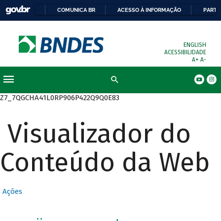
COMUNICA BR
ACESSO À INFORMAÇÃO
PARTI
ENGLISH
ACESSIBILIDADE
A+
A-
Busca
Z7_7QGCHA41L0RP906P422Q9Q0E83
Visualizador do
Conteúdo da Web
Ações