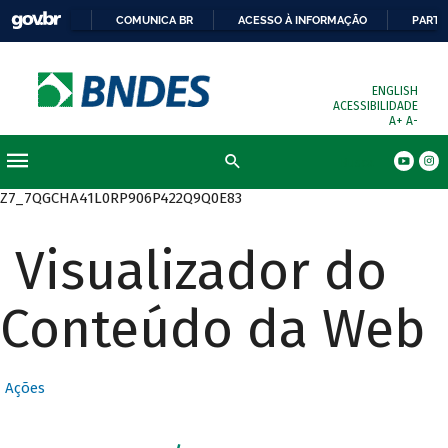
COMUNICA BR
ACESSO À INFORMAÇÃO
PARTI
ENGLISH
ACESSIBILIDADE
A+
A-
Busca
Z7_7QGCHA41L0RP906P422Q9Q0E83
Visualizador do
Conteúdo da Web
Ações