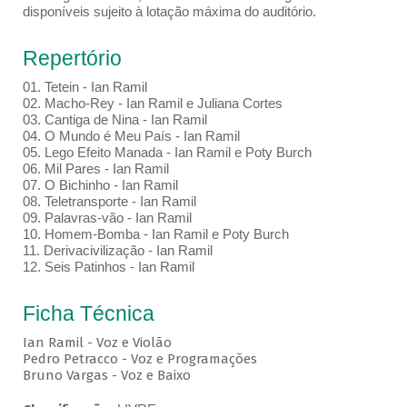
disponíveis sujeito à lotação máxima do auditório.
Repertório
01. Tetein - Ian Ramil
02. Macho-Rey - Ian Ramil e Juliana Cortes
03. Cantiga de Nina - Ian Ramil
04. O Mundo é Meu País - Ian Ramil
05. Lego Efeito Manada - Ian Ramil e Poty Burch
06. Mil Pares - Ian Ramil
07. O Bichinho - Ian Ramil
08. Teletransporte - Ian Ramil
09. Palavras-vão - Ian Ramil
10. Homem-Bomba - Ian Ramil e Poty Burch
11. Derivacivilização - Ian Ramil
12. Seis Patinhos - Ian Ramil
Ficha Técnica
Ian Ramil - Voz e Violão
Pedro Petracco - Voz e Programações
Bruno Vargas - Voz e Baixo