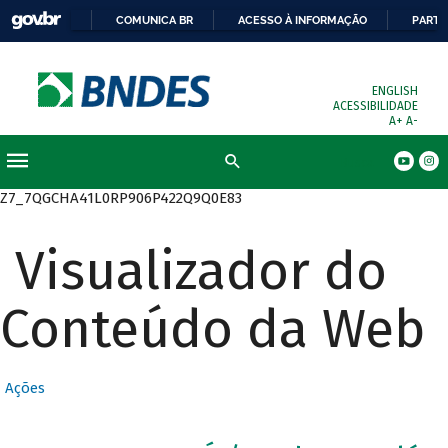
COMUNICA BR
ACESSO À INFORMAÇÃO
PARTI
ENGLISH
ACESSIBILIDADE
A+
A-
Busca
Z7_7QGCHA41L0RP906P422Q9Q0E83
Visualizador do
Conteúdo da Web
Ações