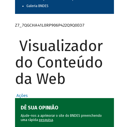
Galeria BNDES
Z7_7QGCHA41L0RP906P422Q9Q0EO7
Visualizador
do Conteúdo
da Web
Ações
DÊ SUA OPINIÃO
Ajude-nos a aprimorar o site do BNDES preenchendo
uma rápida
pesquisa
.