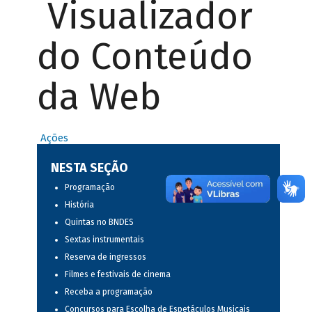
Visualizador
do Conteúdo
da Web
Ações
NESTA SEÇÃO
Programação
História
Quintas no BNDES
Sextas instrumentais
Reserva de ingressos
Filmes e festivais de cinema
Receba a programação
Concursos para Escolha de Espetáculos Musicais