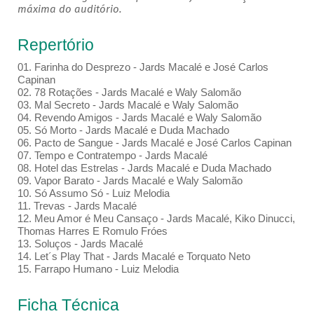
máxima do auditório.
Repertório
01. Farinha do Desprezo - Jards Macalé e José Carlos
Capinan
02. 78 Rotações - Jards Macalé e Waly Salomão
03. Mal Secreto - Jards Macalé e Waly Salomão
04. Revendo Amigos - Jards Macalé e Waly Salomão
05. Só Morto - Jards Macalé e Duda Machado
06. Pacto de Sangue - Jards Macalé e José Carlos Capinan
07. Tempo e Contratempo - Jards Macalé
08. Hotel das Estrelas - Jards Macalé e Duda Machado
09. Vapor Barato - Jards Macalé e Waly Salomão
10. Só Assumo Só - Luiz Melodia
11. Trevas - Jards Macalé
12. Meu Amor é Meu Cansaço - Jards Macalé, Kiko Dinucci,
Thomas Harres E Romulo Fróes
13. Soluços - Jards Macalé
14. Let´s Play That - Jards Macalé e Torquato Neto
15. Farrapo Humano - Luiz Melodia
Ficha Técnica