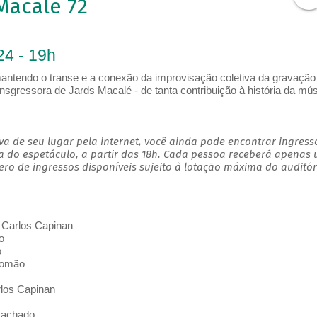
Macalé 72
24 - 19h
mantendo o transe e a conexão da improvisação coletiva da gravação
transgressora de Jards Macalé - de tanta contribuição à história da mú
a de seu lugar pela internet, você ainda pode encontrar ingress
a do espetáculo, a partir das 18h. Cada pessoa receberá apenas
o de ingressos disponíveis sujeito à lotação máxima do auditór
 Carlos Capinan
o
o
lomão
rlos Capinan
Machado