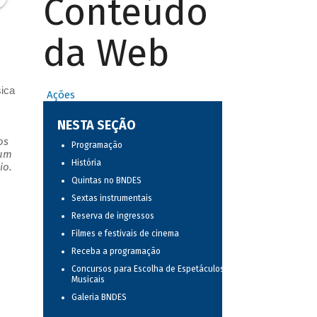
Conteúdo
da Web
sica
Ações
NESTA SEÇÃO
os
Programação
 um
História
io.
Quintas no BNDES
Sextas instrumentais
Reserva de ingressos
Filmes e festivais de cinema
Receba a programação
Concursos para Escolha de Espetáculos
Musicais
Galeria BNDES