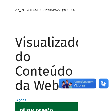
Z7_7QGCHA41L0RP906P422Q9Q0EO7
Visualizador
do
Conteúdo
da Web
Ações
DÊ SUA OPINIÃO