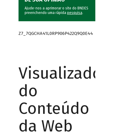
Ajude-nos a aprimorar o site do BNDES
preenchendo uma rápida
pesquisa
.
Z7_7QGCHA41L0RP906P422Q9Q0E44
Visualizador
do
Conteúdo
da Web