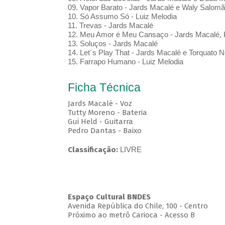
09. Vapor Barato - Jards Macalé e Waly Salom
10. Só Assumo Só - Luiz Melodia
11. Trevas - Jards Macalé
12. Meu Amor é Meu Cansaço - Jards Macalé, 
13. Soluços - Jards Macalé
14. Let´s Play That - Jards Macalé e Torquato N
15. Farrapo Humano - Luiz Melodia
Ficha Técnica
Jards Macalé - Voz
Tutty Moreno - Bateria
Gui Held - Guitarra
Pedro Dantas - Baixo
Classificação:
LIVRE
Espaço Cultural BNDES
Avenida República do Chile, 100 - Centro
Próximo ao metrô Carioca - Acesso B