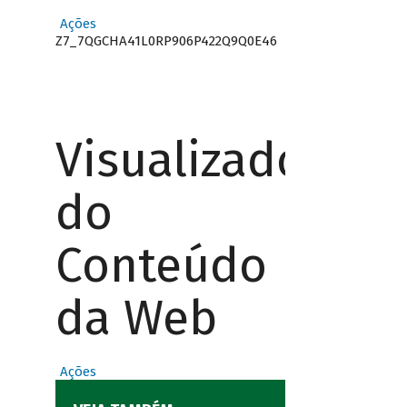
Ações
Z7_7QGCHA41L0RP906P422Q9Q0E46
Visualizador
do
Conteúdo
da Web
Ações