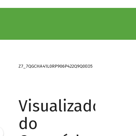
Z7_7QGCHA41L0RP906P422Q9Q0EO5
Visualizador
do