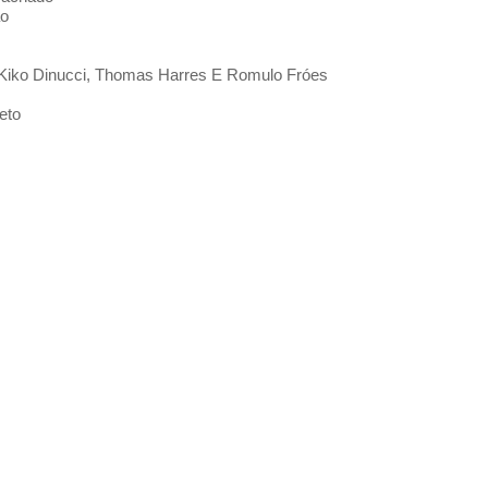
ão
Kiko Dinucci, Thomas Harres E Romulo Fróes
eto