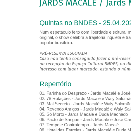
JARDS MACALÉ / Jards 
Quintas no BNDES - 25.04.20
Num espetáculo feito com liberdade e soltura, 
original, o show celebra a trajetória inquieta e 
popular brasileira.
PRÉ-RESERVA ESGOTADA
Caso não tenha conseguido fazer a pré-reserv
na recepção do Espaço Cultural BNDES, no di
ingresso com lugar marcado, estando o númer
Repertório
01. Farinha do Desprezo - Jards Macalé e José
02. 78 Rotações - Jards Macalé e Waly Salomã
03. Mal Secreto - Jards Macalé e Waly Salomã
04. Revendo Amigos - Jards Macalé e Waly Sa
05. Só Morto - Jards Macalé e Duda Machado
06. Pacto de Sangue - Jards Macalé e José Ca
07. Tempo e Contratempo - Jards Macalé
08. Hotel das Estrelas - Jards Macalé e Duda 