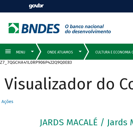
Z7_7QGCHA41L0RP906P422Q9Q0E83
Visualizador do 
Ações
JARDS MACALÉ / Jards 