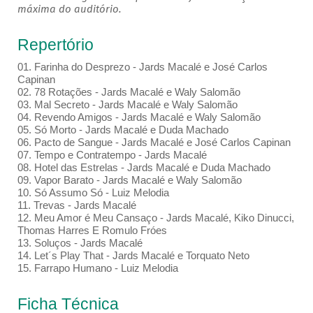
máxima do auditório.
Repertório
01. Farinha do Desprezo - Jards Macalé e José Carlos
Capinan
02. 78 Rotações - Jards Macalé e Waly Salomão
03. Mal Secreto - Jards Macalé e Waly Salomão
04. Revendo Amigos - Jards Macalé e Waly Salomão
05. Só Morto - Jards Macalé e Duda Machado
06. Pacto de Sangue - Jards Macalé e José Carlos Capinan
07. Tempo e Contratempo - Jards Macalé
08. Hotel das Estrelas - Jards Macalé e Duda Machado
09. Vapor Barato - Jards Macalé e Waly Salomão
10. Só Assumo Só - Luiz Melodia
11. Trevas - Jards Macalé
12. Meu Amor é Meu Cansaço - Jards Macalé, Kiko Dinucci,
Thomas Harres E Romulo Fróes
13. Soluços - Jards Macalé
14. Let´s Play That - Jards Macalé e Torquato Neto
15. Farrapo Humano - Luiz Melodia
Ficha Técnica