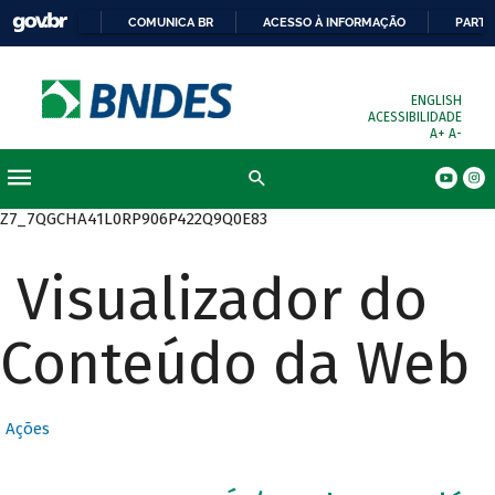
COMUNICA BR
ACESSO À INFORMAÇÃO
PARTI
ENGLISH
ACESSIBILIDADE
A+
A-
Busca
Z7_7QGCHA41L0RP906P422Q9Q0E83
Visualizador do
Conteúdo da Web
Ações