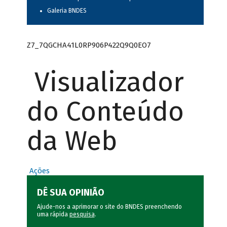
Galeria BNDES
Z7_7QGCHA41L0RP906P422Q9Q0EO7
Visualizador
do Conteúdo
da Web
Ações
DÊ SUA OPINIÃO
Ajude-nos a aprimorar o site do BNDES preenchendo
uma rápida
pesquisa
.