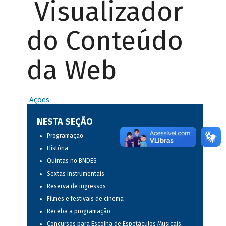
Visualizador
do Conteúdo
da Web
Ações
NESTA SEÇÃO
Programação
História
Quintas no BNDES
Sextas instrumentais
Reserva de ingressos
Filmes e festivais de cinema
Receba a programação
Concursos para Escolha de Espetáculos Musicais