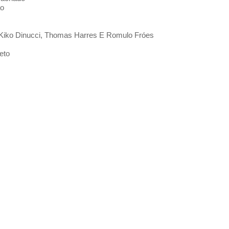
ão
Kiko Dinucci, Thomas Harres E Romulo Fróes
eto