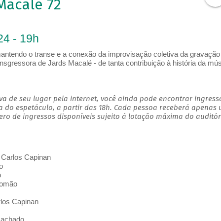
Macalé 72
24 - 19h
mantendo o transe e a conexão da improvisação coletiva da gravação
transgressora de Jards Macalé - de tanta contribuição à história da mú
a de seu lugar pela internet, você ainda pode encontrar ingress
a do espetáculo, a partir das 18h. Cada pessoa receberá apenas
o de ingressos disponíveis sujeito à lotação máxima do auditór
 Carlos Capinan
o
o
lomão
rlos Capinan
Machado