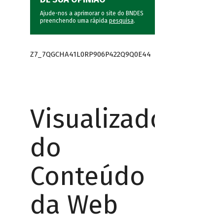
Ajude-nos a aprimorar o site do BNDES
preenchendo uma rápida
pesquisa
.
Z7_7QGCHA41L0RP906P422Q9Q0E44
Visualizador
do
Conteúdo
da Web