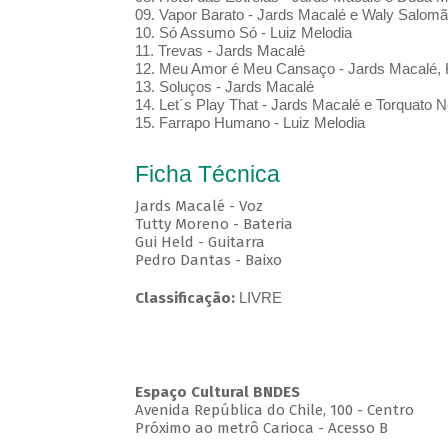
09. Vapor Barato - Jards Macalé e Waly Salom
10. Só Assumo Só - Luiz Melodia
11. Trevas - Jards Macalé
12. Meu Amor é Meu Cansaço - Jards Macalé, 
13. Soluços - Jards Macalé
14. Let´s Play That - Jards Macalé e Torquato N
15. Farrapo Humano - Luiz Melodia
Ficha Técnica
Jards Macalé - Voz
Tutty Moreno - Bateria
Gui Held - Guitarra
Pedro Dantas - Baixo
Classificação:
LIVRE
Espaço Cultural BNDES
Avenida República do Chile, 100 - Centro
Próximo ao metrô Carioca - Acesso B