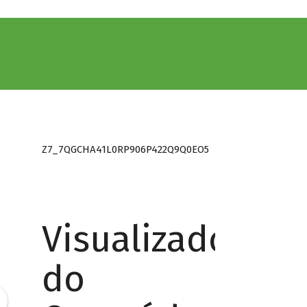
Z7_7QGCHA41L0RP906P422Q9Q0EO5
Visualizador
do