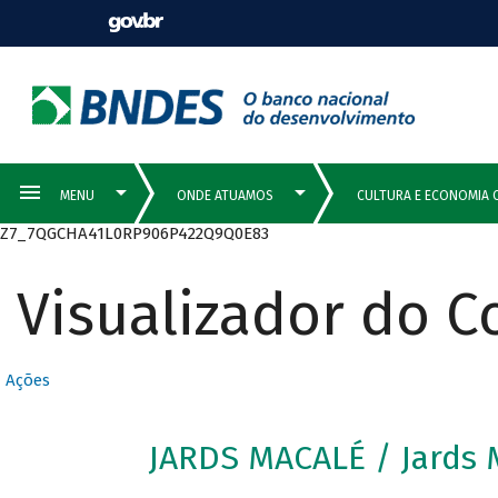
Z7_7QGCHA41L0RP906P422Q9Q0E83
Visualizador do 
Ações
JARDS MACALÉ / Jards 