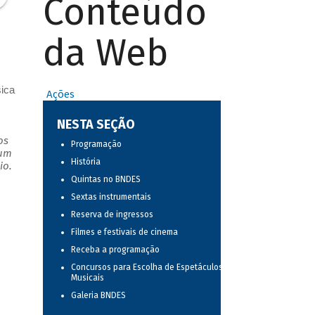
Conteúdo
da Web
sica
Ações
NESTA SEÇÃO
os
Programação
 um
História
io.
Quintas no BNDES
Sextas instrumentais
Reserva de ingressos
Filmes e festivais de cinema
Receba a programação
Concursos para Escolha de Espetáculos
Musicais
Galeria BNDES