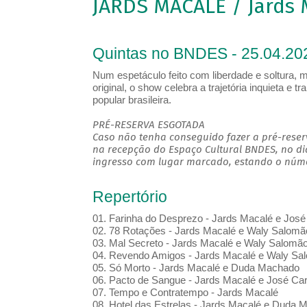
JARDS MACALÉ / Jards 
Quintas no BNDES - 25.04.20
Num espetáculo feito com liberdade e soltura, 
original, o show celebra a trajetória inquieta e 
popular brasileira.
PRÉ-RESERVA ESGOTADA
Caso não tenha conseguido fazer a pré-reserv
na recepção do Espaço Cultural BNDES, no di
ingresso com lugar marcado, estando o númer
Repertório
01. Farinha do Desprezo - Jards Macalé e José
02. 78 Rotações - Jards Macalé e Waly Salomã
03. Mal Secreto - Jards Macalé e Waly Salomã
04. Revendo Amigos - Jards Macalé e Waly Sa
05. Só Morto - Jards Macalé e Duda Machado
06. Pacto de Sangue - Jards Macalé e José Ca
07. Tempo e Contratempo - Jards Macalé
08. Hotel das Estrelas - Jards Macalé e Duda 