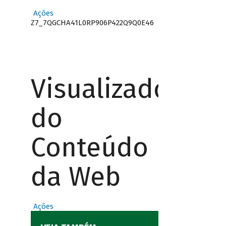
Ações
Z7_7QGCHA41L0RP906P422Q9Q0E46
Visualizador
do
Conteúdo
da Web
Ações