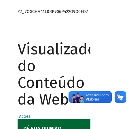
Z7_7QGCHA41L0RP906P422Q9Q0EO7
Visualizador
do
Conteúdo
da Web
Ações
DÊ SUA OPINIÃO