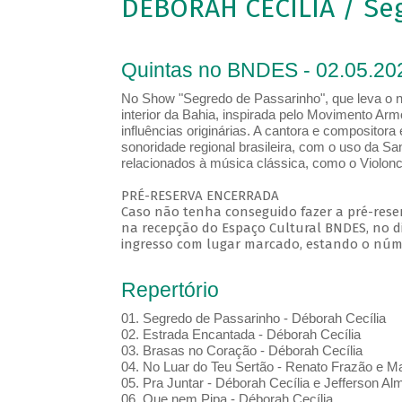
DÉBORAH CECÍLIA / Se
Quintas no BNDES - 02.05.20
No Show "Segredo de Passarinho", que leva o n
interior da Bahia, inspirada pelo Movimento Arm
influências originárias. A cantora e composito
sonoridade regional brasileira, com o uso da S
relacionados à música clássica, como o Violonce
PRÉ-RESERVA ENCERRADA
Caso não tenha conseguido fazer a pré-reser
na recepção do Espaço Cultural BNDES, no di
ingresso com lugar marcado, estando o númer
Repertório
01. Segredo de Passarinho - Déborah Cecília
02. Estrada Encantada - Déborah Cecília
03. Brasas no Coração - Déborah Cecília
04. No Luar do Teu Sertão - Renato Frazão e M
05. Pra Juntar - Déborah Cecília e Jefferson Al
06. Que nem Pipa - Déborah Cecília