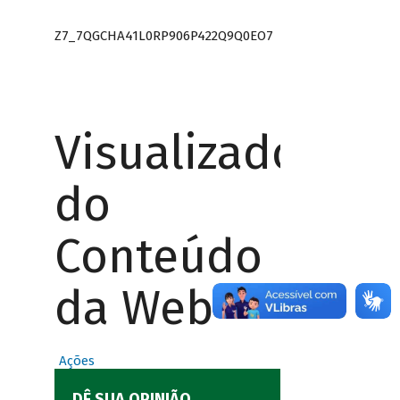
Z7_7QGCHA41L0RP906P422Q9Q0EO7
Visualizador
do
Conteúdo
da Web
Ações
DÊ SUA OPINIÃO