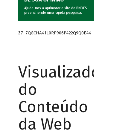
Ajude-nos a aprimorar o site do BNDES
preenchendo uma rápida
pesquisa
.
Z7_7QGCHA41L0RP906P422Q9Q0E44
Visualizador
do
Conteúdo
da Web