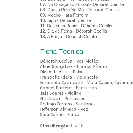
07. No Coração do Brasil - Déborah Cecília
08. Dança Pelo Sertão - Déborah Cecília
09. Meeiro - Iara Ferreira
10. Sigo - Déborah Cecília
11. Deixei na Bahia - Déborah Cecília
12. Dia de Festa - Déborah Cecília
13. A Força - Déborah Cecília
Ficha Técnica
Déborah Cecília - Voz, Violão
Aline Gonçalves - Flauta, Pífano
Diego de Assis - Baixo
Francielle Idala - Violoncelo
Fernando Cavalcanti - Viola Caipira, Cavaqui
Gabriel Barreto - Percussão
Taís Soares - Violino
Ná Chuva - Percussão
Rodrigo Ferrero - Sanfona
Jefferson Almeida - Voz
Sara Cohen - Cuíca
Classificação:
LIVRE