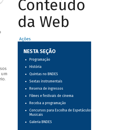
Conteúdo
da Web
o
Ações
NESTA SEÇÃO
Programação
História
ssos
s um
Quintas no BNDES
io.
Sextas instrumentais
Reserva de ingressos
Filmes e festivais de cinema
Receba a programação
Concursos para Escolha de Espetáculos
Musicais
Galeria BNDES