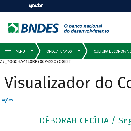
Z7_7QGCHA41L0RP906P422Q9Q0E83
Visualizador do 
Ações
DÉBORAH CECÍLIA / Se