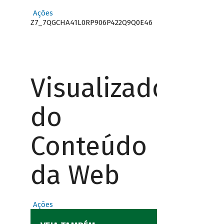
Ações
Z7_7QGCHA41L0RP906P422Q9Q0E46
Visualizador
do
Conteúdo
da Web
Ações