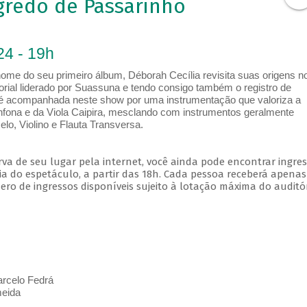
gredo de Passarinho
24 - 19h
ome do seu primeiro álbum, Déborah Cecília revisita suas origens n
orial liderado por Suassuna e tendo consigo também o registro de
ra é acompanhada neste show por uma instrumentação que valoriza a
anfona e da Viola Caipira, mesclando com instrumentos geralmente
lo, Violino e Flauta Transversa.
va de seu lugar pela internet, você ainda pode encontrar ingre
a do espetáculo, a partir das 18h. Cada pessoa receberá apena
o de ingressos disponíveis sujeito à lotação máxima do auditór
arcelo Fedrá
meida