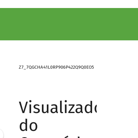
Z7_7QGCHA41L0RP906P422Q9Q0EO5
Visualizador
do