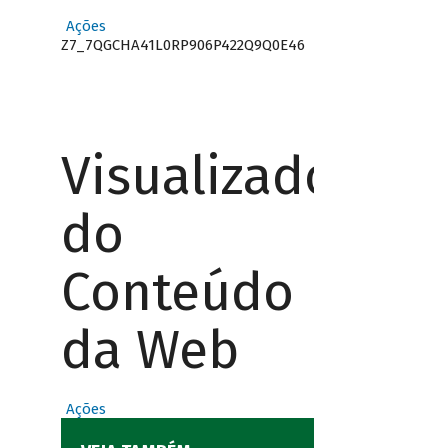
Ações
Z7_7QGCHA41L0RP906P422Q9Q0E46
Visualizador
do
Conteúdo
da Web
Ações