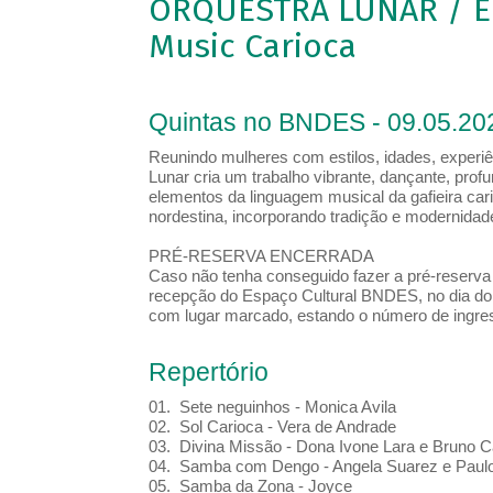
ORQUESTRA LUNAR / Eli
Music Carioca
Quintas no BNDES - 09.05.20
Reunindo mulheres com estilos, idades, experiê
Lunar cria um trabalho vibrante, dançante, pro
elementos da linguagem musical da gafieira cari
nordestina, incorporando tradição e modernidad
PRÉ-RESERVA ENCERRADA
Caso não tenha conseguido fazer a pré-reserva d
recepção do Espaço Cultural BNDES, no dia do 
com lugar marcado, estando o número de ingress
Repertório
01. Sete neguinhos - Monica Avila
02. Sol Carioca - Vera de Andrade
03. Divina Missão - Dona Ivone Lara e Bruno C
04. Samba com Dengo - Angela Suarez e Paulo
05. Samba da Zona - Joyce