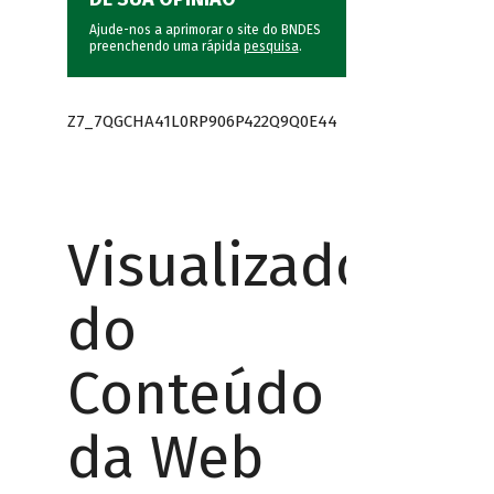
Ajude-nos a aprimorar o site do BNDES
preenchendo uma rápida
pesquisa
.
Z7_7QGCHA41L0RP906P422Q9Q0E44
Visualizador
do
Conteúdo
da Web