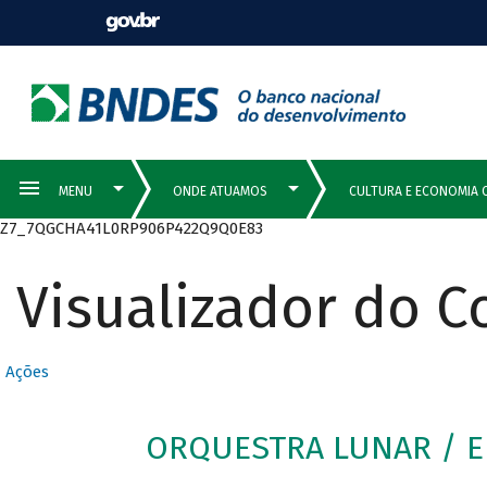
Z7_7QGCHA41L0RP906P422Q9Q0E83
Visualizador do 
Ações
ORQUESTRA LUNAR / Eli