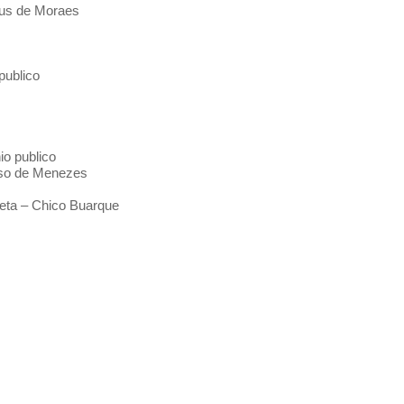
ius de Moraes
publico
io publico
oso de Menezes
eta – Chico Buarque