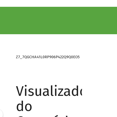
Z7_7QGCHA41L0RP906P422Q9Q0EO5
Visualizador
do