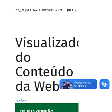
Z7_7QGCHA41L0RP906P422Q9Q0EO7
Visualizador
do
Conteúdo
da Web
Ações
DÊ SUA OPINIÃO