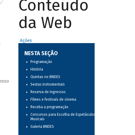
Conteúdo
da Web
Ações
a
NESTA SEÇÃO
Programação
História
Quintas no BNDES
resso
Sextas instrumentais
Reserva de ingressos
Filmes e festivais de cinema
Receba a programação
Concursos para Escolha de Espetáculos
Musicais
Galeria BNDES