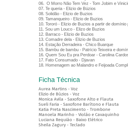
06. O Morro Não Tem Vez - Tom Jobim e Vinic
07. Te queria - Elizio de Búzios
08. Solidão - Elizio de Buzios
09. Tamanqueiro - Elizio de Buzios
10. Tororó - Elizio de Buzios a partir de domínio 
11. Sou um Louco - Elizo de Buzios
12. Barraco - Elizio de Buzios
13. Comadre dela - Elizio de Buzios
14. Estação Derradeira - Chico Buarque
15. Bambu de bambu - Patrício Teixeira e domín
16. Quem Sou Eu pra Perdoar - Carolina Card
17. Fato Consumado - Djavan
18. Homenagem ao Malandro e Feijoada Compl
Ficha Técnica
Aurea Martins - Voz
Elizio de Búzios - Voz
Monica Avila - Saxofone Alto e Flauta
Sueli Faria - Saxofone Barítono e Flauta
Katia Preta Nascimento - Trombone
Manoela Marinho - Violão e Cavaquinho
Luciana Requião - Baixo Elétrico
Sheila Zagury - Teclado