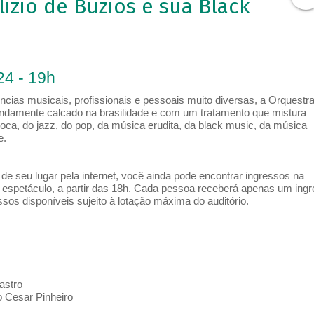
zio de Búzios e sua Black
24 - 19h
ncias musicais, profissionais e pessoais muito diversas, a Orquestr
fundamente calcado na brasilidade e com um tratamento que mistura
oca, do jazz, do pop, da música erudita, da black music, da música
e.
e seu lugar pela internet, você ainda pode encontrar ingressos na
espetáculo, a partir das 18h. Cada pessoa receberá apenas um ing
os disponíveis sujeito à lotação máxima do auditório.
astro
 Cesar Pinheiro