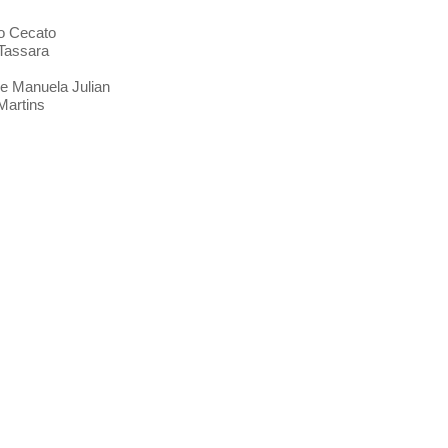
eo Cecato
Tassara
 e Manuela Julian
Martins