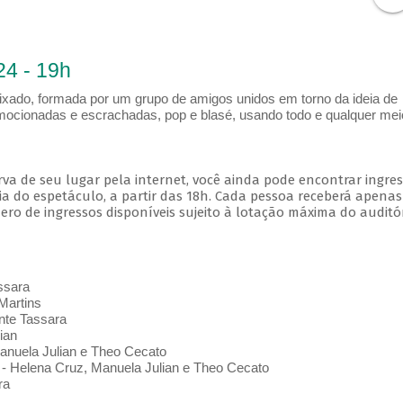
24 - 19h
ixado, formada por um grupo de amigos unidos em torno da ideia de
cionadas e escrachadas, pop e blasé, usando todo e qualquer mei
va de seu lugar pela internet, você ainda pode encontrar ingre
a do espetáculo, a partir das 18h. Cada pessoa receberá apena
o de ingressos disponíveis sujeito à lotação máxima do auditór
ssara
artins
nte Tassara
ian
Manuela Julian e Theo Cecato
 Helena Cruz, Manuela Julian e Theo Cecato
ra