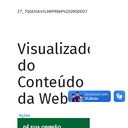
Z7_7QGCHA41L0RP906P422Q9Q0EO7
Visualizador
do
Conteúdo
da Web
Ações
DÊ SUA OPINIÃO