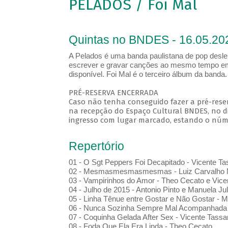
PELADOS / Foi Mal
Quintas no BNDES - 16.05.20
A Pelados é uma banda paulistana de pop desle
escrever e gravar canções ao mesmo tempo emo
disponível. Foi Mal é o terceiro álbum da banda.
PRÉ-RESERVA ENCERRADA
Caso não tenha conseguido fazer a pré-reser
na recepção do Espaço Cultural BNDES, no di
ingresso com lugar marcado, estando o númer
Repertório
01 - O Sgt Peppers Foi Decapitado - Vicente Ta
02 - Mesmasmesmasmesmas - Luiz Carvalho M
03 - Vampirinhos do Amor - Theo Cecato e Vice
04 - Julho de 2015 - Antonio Pinto e Manuela Jul
05 - Linha Tênue entre Gostar e Não Gostar - 
06 - Nunca Sozinha Sempre Mal Acompanhada -
07 - Coquinha Gelada After Sex - Vicente Tassa
08 - Foda Que Ela Era Linda - Theo Cecato