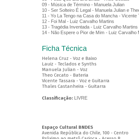
09 - Música de Término - Manuela Julian
10 - Ser Solteiro É Legal - Manuela Julian e Th
11 - Yo La Tengo na Casa do Mancha - Vicente 
12 - Foi Mal - Luiz Carvalho Martins
13 - Tragédia Inventada - Luiz Carvalho Martins
14 - Não Espere o Pior de Mim - Luiz Carvalho 
Ficha Técnica
Helena Cruz - Voz e Baixo
Lauiz - Teclados e Synths
Manuela Julian - Voz
Theo Cecato - Bateria
Vicente Tassara - Voz e Guitarra
Thales Castanheira - Guitarra
Classificação:
LIVRE
Espaço Cultural BNDES
Avenida República do Chile, 100 - Centro
Próximo ao metrô Carioca - Acesso B