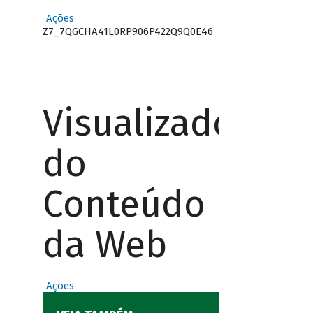
Ações
Z7_7QGCHA41L0RP906P422Q9Q0E46
Visualizador
do
Conteúdo
da Web
Ações