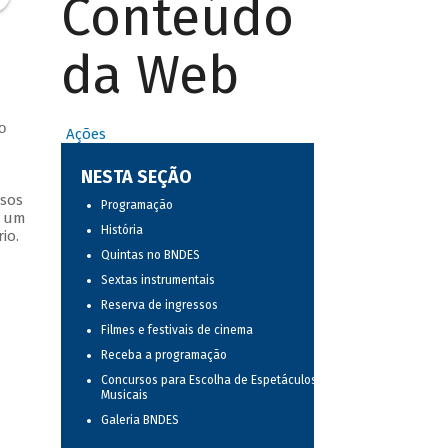
Conteúdo
da Web
o
Ações
NESTA SEÇÃO
ssos
Programação
s um
História
io.
Quintas no BNDES
Sextas instrumentais
Reserva de ingressos
Filmes e festivais de cinema
Receba a programação
Concursos para Escolha de Espetáculos
Musicais
Galeria BNDES