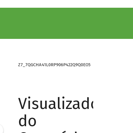
Z7_7QGCHA41L0RP906P422Q9Q0EO5
Visualizador
do