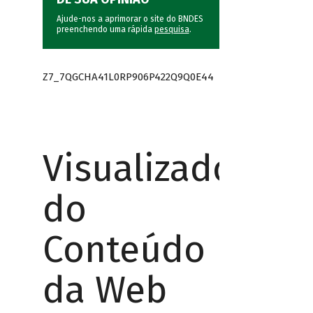
Ajude-nos a aprimorar o site do BNDES
preenchendo uma rápida
pesquisa
.
Z7_7QGCHA41L0RP906P422Q9Q0E44
Visualizador
do
Conteúdo
da Web