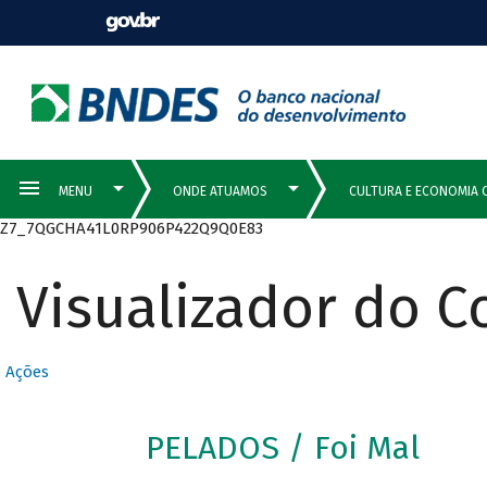
Z7_7QGCHA41L0RP906P422Q9Q0E83
Visualizador do 
Ações
PELADOS / Foi Mal