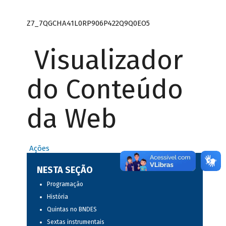
Z7_7QGCHA41L0RP906P422Q9Q0EO5
Visualizador
do Conteúdo
da Web
Ações
NESTA SEÇÃO
Programação
História
Quintas no BNDES
Sextas instrumentais