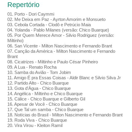
Repertório
01. Porto - Dori Caymmi
02. Me Deixa em Paz - Ayrton Amorim e Monsueto
03. Cebola Cortada - Clodô e Petrúcio Maia
04. Yolanda - Pablo Milanes (versão: Chico Buarque)
05. Por Quem Merece Amor - Silvio Rodriguez (versão:
Miltinho)
06. San Vicente - Milton Nascimento e Fernando Brant
07. Canção da América - Milton Nascimento e Fernando
Brant
08. Cicatrizes - Miltinho e Paulo César Pinheiro
09. A Lua - Renato Rocha
10. Samba do Avião - Tom Jobim
11. Amigo É pra Essas Coisas - Aldir Blanc e Silvio Silva Jr
12. Partido Alto - Chico Buarque
13. Gota d'Água - Chico Buarque
14. Angélica - Miltinho e Chico Buarque
15. Cálice - Chico Buarque e Gilberto Gil
16. Apesar de Você - Chico Buarque
17. Que Tal um samba - Chico Buarque
18. Notícias do Brasil - Milton Nascimento e Fernando Brant
19. Roda Viva - Chico Buarque
20. Vira Virou - Kleiton Ramil