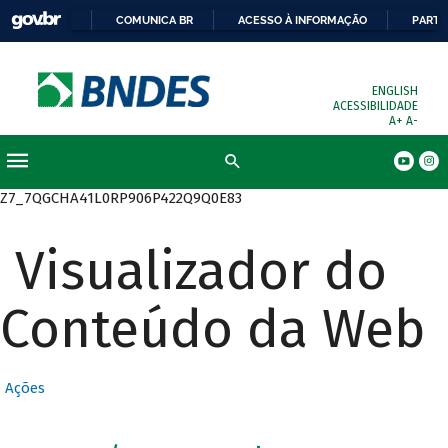
COMUNICA BR
ACESSO À INFORMAÇÃO
PARTI
ENGLISH
ACESSIBILIDADE
A+
A-
Busca
Z7_7QGCHA41L0RP906P422Q9Q0E83
Visualizador do
Conteúdo da Web
Ações