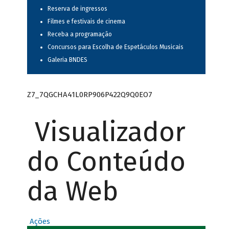
Reserva de ingressos
Filmes e festivais de cinema
Receba a programação
Concursos para Escolha de Espetáculos Musicais
Galeria BNDES
Z7_7QGCHA41L0RP906P422Q9Q0EO7
Visualizador
do Conteúdo
da Web
Ações