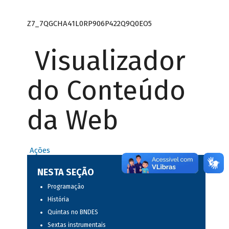
Z7_7QGCHA41L0RP906P422Q9Q0EO5
Visualizador
do Conteúdo
da Web
Ações
NESTA SEÇÃO
Programação
História
Quintas no BNDES
Sextas instrumentais