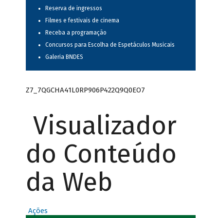
Reserva de ingressos
Filmes e festivais de cinema
Receba a programação
Concursos para Escolha de Espetáculos Musicais
Galeria BNDES
Z7_7QGCHA41L0RP906P422Q9Q0EO7
Visualizador
do Conteúdo
da Web
Ações