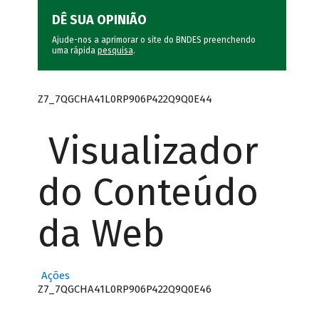
DÊ SUA OPINIÃO
Ajude-nos a aprimorar o site do BNDES preenchendo
uma rápida
pesquisa
.
Z7_7QGCHA41L0RP906P422Q9Q0E44
Visualizador
do Conteúdo
da Web
Ações
Z7_7QGCHA41L0RP906P422Q9Q0E46