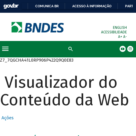
COMUNICA BR
ACESSO À INFORMAÇÃO
PARTI
ENGLISH
ACESSIBILIDADE
A+
A-
Busca
Z7_7QGCHA41L0RP906P422Q9Q0E83
Visualizador do
Conteúdo da Web
Ações