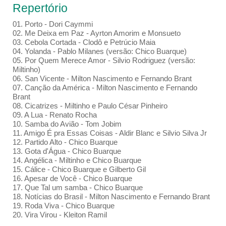
Repertório
01. Porto - Dori Caymmi
02. Me Deixa em Paz - Ayrton Amorim e Monsueto
03. Cebola Cortada - Clodô e Petrúcio Maia
04. Yolanda - Pablo Milanes (versão: Chico Buarque)
05. Por Quem Merece Amor - Silvio Rodriguez (versão:
Miltinho)
06. San Vicente - Milton Nascimento e Fernando Brant
07. Canção da América - Milton Nascimento e Fernando
Brant
08. Cicatrizes - Miltinho e Paulo César Pinheiro
09. A Lua - Renato Rocha
10. Samba do Avião - Tom Jobim
11. Amigo É pra Essas Coisas - Aldir Blanc e Silvio Silva Jr
12. Partido Alto - Chico Buarque
13. Gota d'Água - Chico Buarque
14. Angélica - Miltinho e Chico Buarque
15. Cálice - Chico Buarque e Gilberto Gil
16. Apesar de Você - Chico Buarque
17. Que Tal um samba - Chico Buarque
18. Notícias do Brasil - Milton Nascimento e Fernando Brant
19. Roda Viva - Chico Buarque
20. Vira Virou - Kleiton Ramil