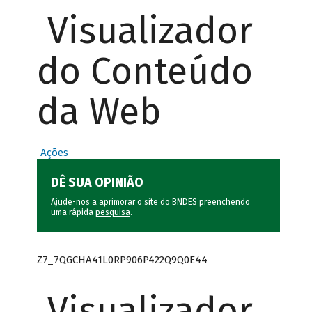
Visualizador
do Conteúdo
da Web
Ações
DÊ SUA OPINIÃO
Ajude-nos a aprimorar o site do BNDES preenchendo
uma rápida
pesquisa
.
Z7_7QGCHA41L0RP906P422Q9Q0E44
Visualizador