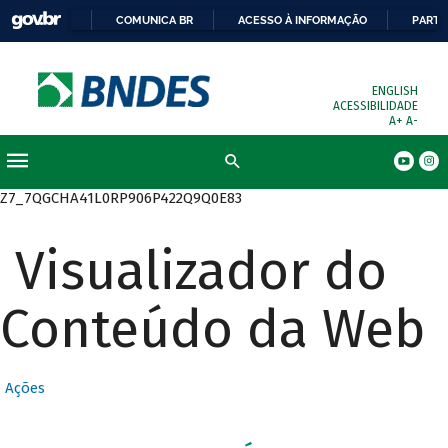
COMUNICA BR
ACESSO À INFORMAÇÃO
PARTI
ENGLISH
ACESSIBILIDADE
A+
A-
Busca
Z7_7QGCHA41L0RP906P422Q9Q0E83
Visualizador do
Conteúdo da Web
Ações