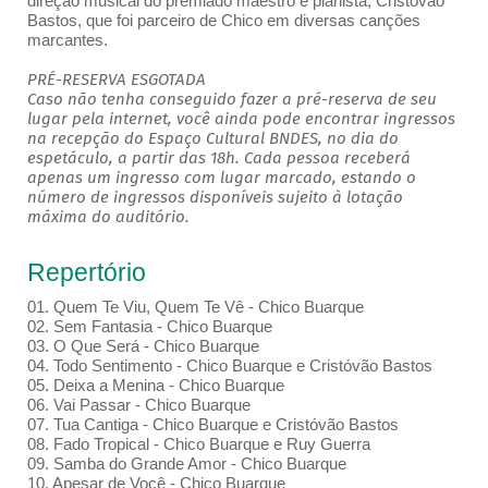
direção musical do premiado maestro e pianista, Cristóvão
Bastos, que foi parceiro de Chico em diversas canções
marcantes.
PRÉ-RESERVA ESGOTADA
Caso não tenha conseguido fazer a pré-reserva de seu
lugar pela internet, você ainda pode encontrar ingressos
na recepção do Espaço Cultural BNDES, no dia do
espetáculo, a partir das 18h. Cada pessoa receberá
apenas um ingresso com lugar marcado, estando o
número de ingressos disponíveis sujeito à lotação
máxima do auditório.
Repertório
01. Quem Te Viu, Quem Te Vê - Chico Buarque
02. Sem Fantasia - Chico Buarque
03. O Que Será - Chico Buarque
04. Todo Sentimento - Chico Buarque e Cristóvão Bastos
05. Deixa a Menina - Chico Buarque
06. Vai Passar - Chico Buarque
07. Tua Cantiga - Chico Buarque e Cristóvão Bastos
08. Fado Tropical - Chico Buarque e Ruy Guerra
09. Samba do Grande Amor - Chico Buarque
10. Apesar de Você - Chico Buarque