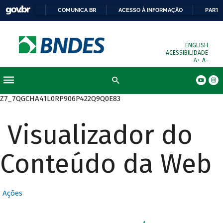
COMUNICA BR
ACESSO À INFORMAÇÃO
PARTI
ENGLISH
ACESSIBILIDADE
A+
A-
Busca
Z7_7QGCHA41L0RP906P422Q9Q0E83
Visualizador do
Conteúdo da Web
Ações