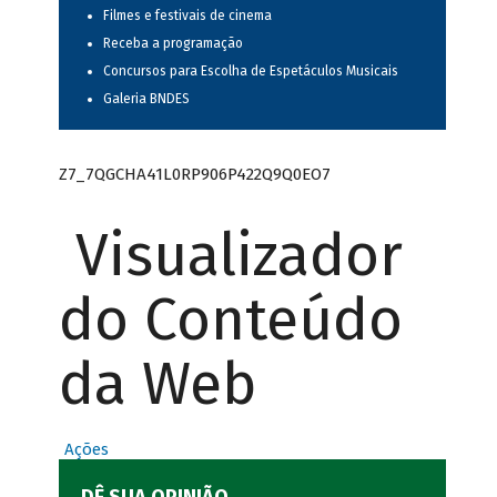
Filmes e festivais de cinema
Receba a programação
Concursos para Escolha de Espetáculos Musicais
Galeria BNDES
Z7_7QGCHA41L0RP906P422Q9Q0EO7
Visualizador
do Conteúdo
da Web
Ações