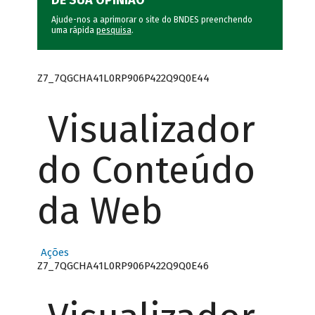
DÊ SUA OPINIÃO
Ajude-nos a aprimorar o site do BNDES preenchendo
uma rápida
pesquisa
.
Z7_7QGCHA41L0RP906P422Q9Q0E44
Visualizador
do Conteúdo
da Web
Ações
Z7_7QGCHA41L0RP906P422Q9Q0E46