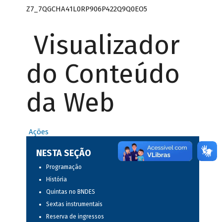
Z7_7QGCHA41L0RP906P422Q9Q0EO5
Visualizador
do Conteúdo
da Web
Ações
NESTA SEÇÃO
Programação
História
Quintas no BNDES
Sextas instrumentais
Reserva de ingressos