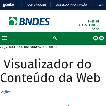
COMUNICA BR
ACESSO À INFORMAÇÃO
PARTI
ENGLISH
ACESSIBILIDADE
A+
A-
Busca
Z7_7QGCHA41L0RP906P422Q9Q0E83
Visualizador do
Conteúdo da Web
Ações