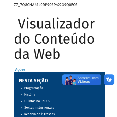
Z7_7QGCHA41L0RP906P422Q9Q0EO5
Visualizador
do Conteúdo
da Web
Ações
NESTA SEÇÃO
Programação
História
Quintas no BNDES
Sextas instrumentais
Reserva de ingressos