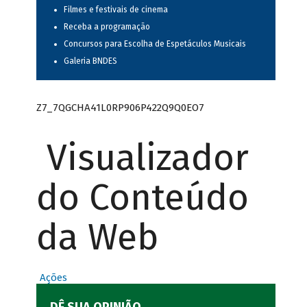
Filmes e festivais de cinema
Receba a programação
Concursos para Escolha de Espetáculos Musicais
Galeria BNDES
Z7_7QGCHA41L0RP906P422Q9Q0EO7
Visualizador
do Conteúdo
da Web
Ações