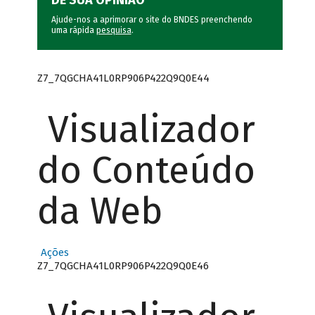
DÊ SUA OPINIÃO
Ajude-nos a aprimorar o site do BNDES preenchendo
uma rápida
pesquisa
.
Z7_7QGCHA41L0RP906P422Q9Q0E44
Visualizador
do Conteúdo
da Web
Ações
Z7_7QGCHA41L0RP906P422Q9Q0E46