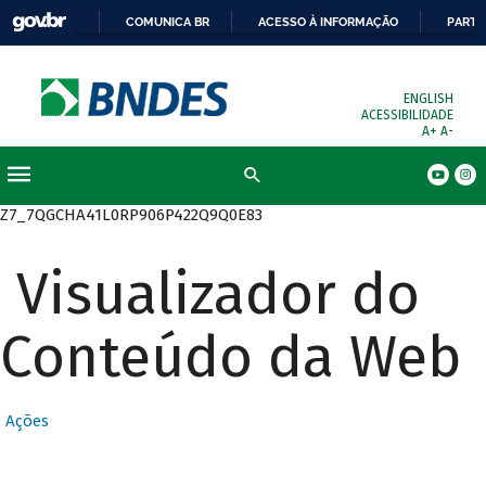
COMUNICA BR
ACESSO À INFORMAÇÃO
PARTI
ENGLISH
ACESSIBILIDADE
A+
A-
Busca
Z7_7QGCHA41L0RP906P422Q9Q0E83
Visualizador do
Conteúdo da Web
Ações