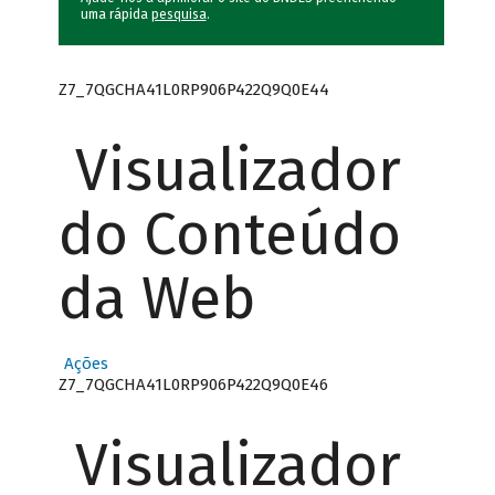
uma rápida
pesquisa
.
Z7_7QGCHA41L0RP906P422Q9Q0E44
Visualizador
do Conteúdo
da Web
Ações
Z7_7QGCHA41L0RP906P422Q9Q0E46
Visualizador