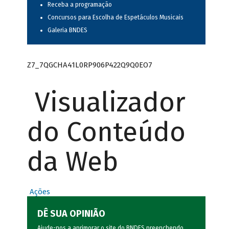
Receba a programação
Concursos para Escolha de Espetáculos Musicais
Galeria BNDES
Z7_7QGCHA41L0RP906P422Q9Q0EO7
Visualizador
do Conteúdo
da Web
Ações
DÊ SUA OPINIÃO
Ajude-nos a aprimorar o site do BNDES preenchendo