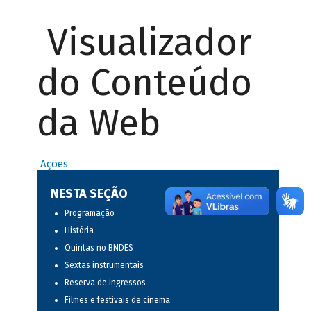
Visualizador
do Conteúdo
da Web
Ações
NESTA SEÇÃO
Programação
História
Quintas no BNDES
Sextas instrumentais
Reserva de ingressos
Filmes e festivais de cinema