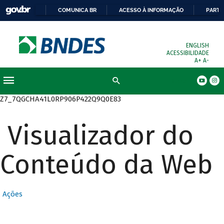
COMUNICA BR
ACESSO À INFORMAÇÃO
PARTI
ENGLISH
ACESSIBILIDADE
A+
A-
Busca
Z7_7QGCHA41L0RP906P422Q9Q0E83
Visualizador do
Conteúdo da Web
Ações