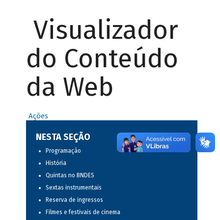
Visualizador
do Conteúdo
da Web
Ações
NESTA SEÇÃO
Programação
História
Quintas no BNDES
Sextas instrumentais
Reserva de ingressos
Filmes e festivais de cinema