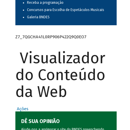
Receba a programação
Concursos para Escolha de Espetáculos Musicais
Galeria BNDES
Z7_7QGCHA41L0RP906P422Q9Q0EO7
Visualizador
do Conteúdo
da Web
Ações
DÊ SUA OPINIÃO
Ajude-nos a aprimorar o site do BNDES preenchendo