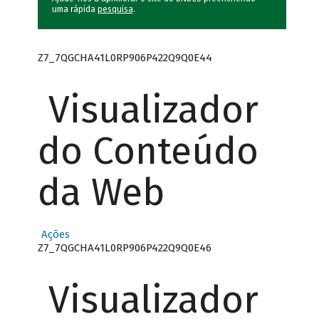
uma rápida
pesquisa
.
Z7_7QGCHA41L0RP906P422Q9Q0E44
Visualizador
do Conteúdo
da Web
Ações
Z7_7QGCHA41L0RP906P422Q9Q0E46
Visualizador