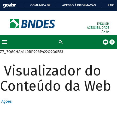
COMUNICA BR
ACESSO À INFORMAÇÃO
PARTI
ENGLISH
ACESSIBILIDADE
A+
A-
Busca
Z7_7QGCHA41L0RP906P422Q9Q0E83
Visualizador do
Conteúdo da Web
Ações