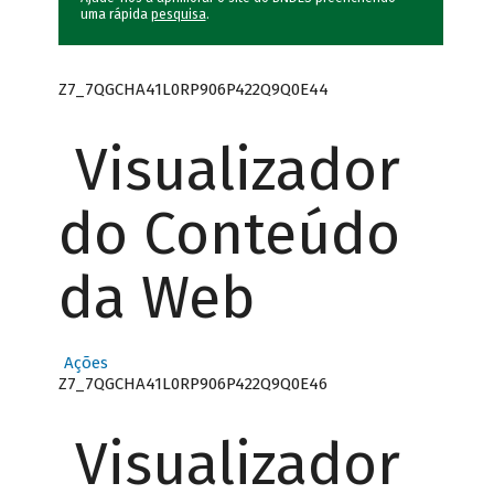
uma rápida
pesquisa
.
Z7_7QGCHA41L0RP906P422Q9Q0E44
Visualizador
do Conteúdo
da Web
Ações
Z7_7QGCHA41L0RP906P422Q9Q0E46
Visualizador