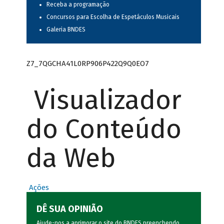
Receba a programação
Concursos para Escolha de Espetáculos Musicais
Galeria BNDES
Z7_7QGCHA41L0RP906P422Q9Q0EO7
Visualizador
do Conteúdo
da Web
Ações
DÊ SUA OPINIÃO
Ajude-nos a aprimorar o site do BNDES preenchendo