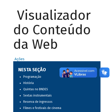
Visualizador
do Conteúdo
da Web
Ações
NESTA SEÇÃO
Programação
História
Quintas no BNDES
Sextas instrumentais
Reserva de ingressos
Filmes e festivais de cinema