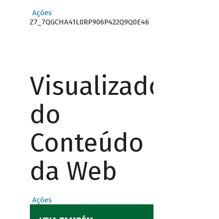
Ações
Z7_7QGCHA41L0RP906P422Q9Q0E46
Visualizador
do
Conteúdo
da Web
Ações