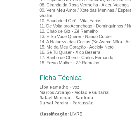
08. Ciranda da Rosa Vermelha - Alceu Valença
09. Vem Meu Amor / Xote das Meninas / Esperand
Godim
10. Saudade d Ocê - Vital Farias
11. De Volta pro Aconchego - Dominguinhos / N
12. Chão de Giz - Zé Ramalho
13. É Só Você Querer - Nando Cordel
14. A Natureza das Coisas (Se Avexe Não) - Ac
15. Me da Meu Coração - Accioly Neto
16. Se Tu Quiser - Xico Bezerra
17. Banho de Chero - Carlos Fernando
18. Frevo Mulher - Zé Ramalho
Ficha Técnica
Elba Ramalho - voz
Marcos Arcanjo - Violão e Guitarra
Rafael Meninão - Sanfona
Durval Pereira - Percussão
Classificação:
LIVRE