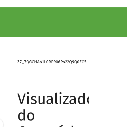
Z7_7QGCHA41L0RP906P422Q9Q0EO5
Visualizador
do