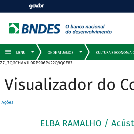
Z7_7QGCHA41L0RP906P422Q9Q0E83
Visualizador do 
Ações
ELBA RAMALHO / Acústi