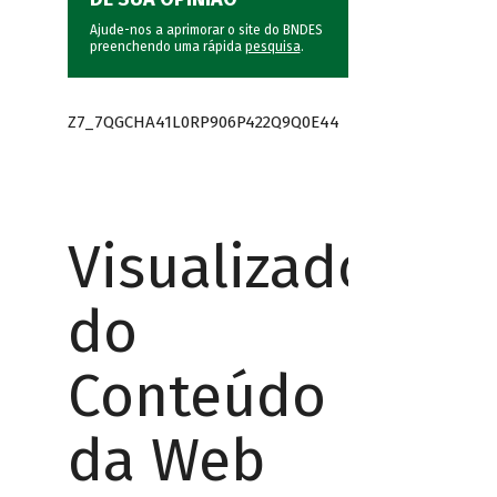
Ajude-nos a aprimorar o site do BNDES
preenchendo uma rápida
pesquisa
.
Z7_7QGCHA41L0RP906P422Q9Q0E44
Visualizador
do
Conteúdo
da Web