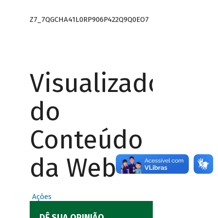
Z7_7QGCHA41L0RP906P422Q9Q0EO7
Visualizador
do
Conteúdo
da Web
Ações
DÊ SUA OPINIÃO