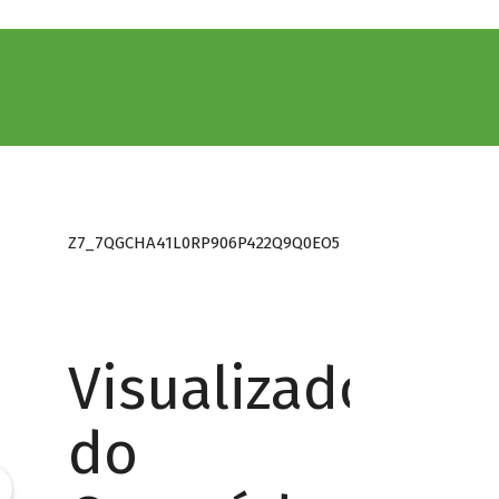
Z7_7QGCHA41L0RP906P422Q9Q0EO5
Visualizador
do