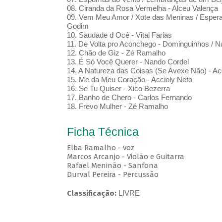
08. Ciranda da Rosa Vermelha - Alceu Valença
09. Vem Meu Amor / Xote das Meninas / Esperand
Godim
10. Saudade d Ocê - Vital Farias
11. De Volta pro Aconchego - Dominguinhos / N
12. Chão de Giz - Zé Ramalho
13. É Só Você Querer - Nando Cordel
14. A Natureza das Coisas (Se Avexe Não) - Ac
15. Me da Meu Coração - Accioly Neto
16. Se Tu Quiser - Xico Bezerra
17. Banho de Chero - Carlos Fernando
18. Frevo Mulher - Zé Ramalho
Ficha Técnica
Elba Ramalho - voz
Marcos Arcanjo - Violão e Guitarra
Rafael Meninão - Sanfona
Durval Pereira - Percussão
Classificação:
LIVRE