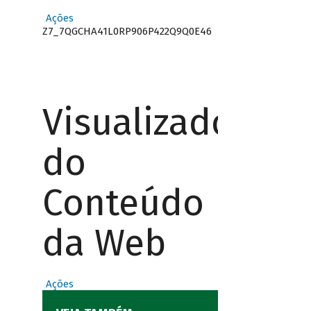
Ações
Z7_7QGCHA41L0RP906P422Q9Q0E46
Visualizador
do
Conteúdo
da Web
Ações