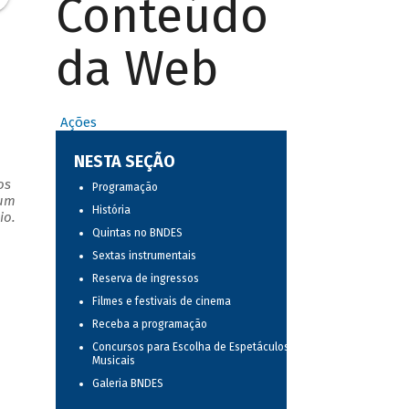
Conteúdo
da Web
Ações
NESTA SEÇÃO
os
Programação
 um
História
io.
Quintas no BNDES
Sextas instrumentais
Reserva de ingressos
Filmes e festivais de cinema
Receba a programação
Concursos para Escolha de Espetáculos
Musicais
Galeria BNDES