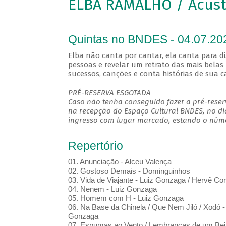
ELBA RAMALHO / Acústi
Quintas no BNDES - 04.07.20
Elba não canta por cantar, ela canta para diz
pessoas e revelar um retrato das mais belas 
sucessos, canções e conta histórias de sua ca
PRÉ-RESERVA ESGOTADA
Caso não tenha conseguido fazer a pré-reserv
na recepção do Espaço Cultural BNDES, no di
ingresso com lugar marcado, estando o númer
Repertório
01. Anunciação - Alceu Valença
02. Gostoso Demais - Dominguinhos
03. Vida de Viajante - Luiz Gonzaga / Hervê Cor
04. Nenem - Luiz Gonzaga
05. Homem com H - Luiz Gonzaga
06. Na Base da Chinela / Que Nem Jiló / Xodó -
Gonzaga
07. Espumas ao Vento / Lembranças de um Beijo