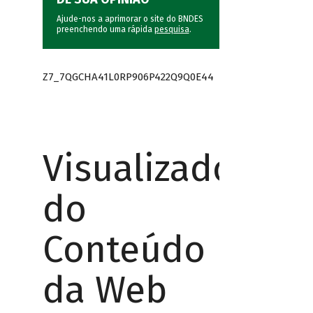
Ajude-nos a aprimorar o site do BNDES
preenchendo uma rápida
pesquisa
.
Z7_7QGCHA41L0RP906P422Q9Q0E44
Visualizador
do
Conteúdo
da Web