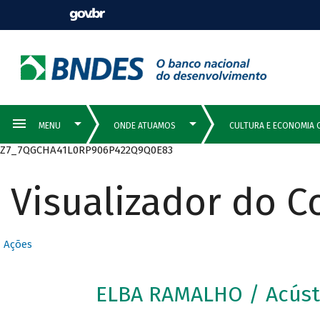
Z7_7QGCHA41L0RP906P422Q9Q0E83
Visualizador do 
Ações
ELBA RAMALHO / Acústi