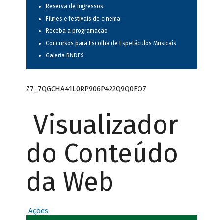
Reserva de ingressos
Filmes e festivais de cinema
Receba a programação
Concursos para Escolha de Espetáculos Musicais
Galeria BNDES
Z7_7QGCHA41L0RP906P422Q9Q0EO7
Visualizador
do Conteúdo
da Web
Ações