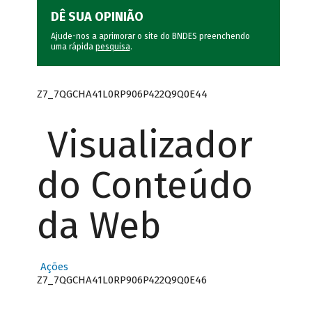
DÊ SUA OPINIÃO
Ajude-nos a aprimorar o site do BNDES preenchendo
uma rápida
pesquisa
.
Z7_7QGCHA41L0RP906P422Q9Q0E44
Visualizador
do Conteúdo
da Web
Ações
Z7_7QGCHA41L0RP906P422Q9Q0E46