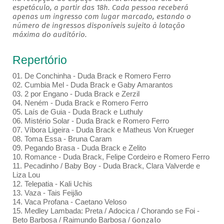
espetáculo, a partir das 18h. Cada pessoa receberá
apenas um ingresso com lugar marcado, estando o
número de ingressos disponíveis sujeito à lotação
máxima do auditório.
Repertório
01. De Conchinha - Duda Brack e Romero Ferro
02. Cumbia Mel - Duda Brack e Gaby Amarantos
03. 2 por Engano - Duda Brack e Zerzil
04. Neném - Duda Brack e Romero Ferro
05. Laís de Guia - Duda Brack e Luthuly
06. Mistério Solar - Duda Brack e Romero Ferro
07. Víbora Ligeira - Duda Brack e Matheus Von Krueger
08. Toma Essa - Bruna Caram
09. Pegando Brasa - Duda Brack e Zelito
10. Romance - Duda Brack, Felipe Cordeiro e Romero Ferro
11. Pecadinho / Baby Boy - Duda Brack, Clara Valverde e
Liza Lou
12. Telepatia - Kali Uchis
13. Vaza - Tais Feijão
14. Vaca Profana - Caetano Veloso
15. Medley Lambada: Preta / Adocica / Chorando se Foi -
Beto Barbosa / Raimundo Barbosa /
Gonzalo