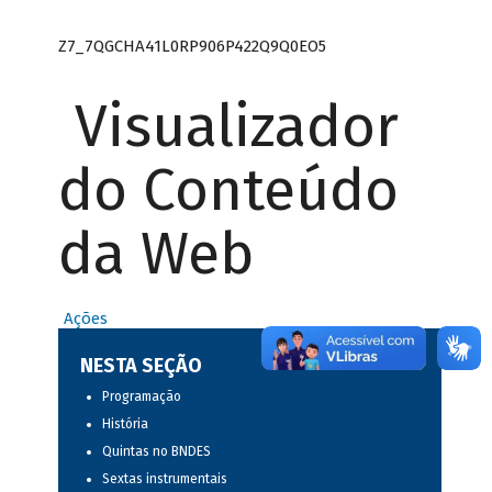
Z7_7QGCHA41L0RP906P422Q9Q0EO5
Visualizador
do Conteúdo
da Web
Ações
NESTA SEÇÃO
Programação
História
Quintas no BNDES
Sextas instrumentais