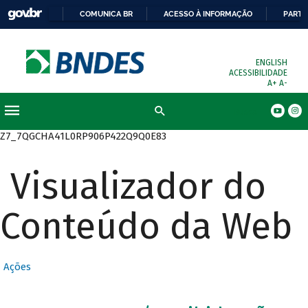
COMUNICA BR
ACESSO À INFORMAÇÃO
PARTI
ENGLISH
ACESSIBILIDADE
A+
A-
Busca
Z7_7QGCHA41L0RP906P422Q9Q0E83
Visualizador do
Conteúdo da Web
Ações