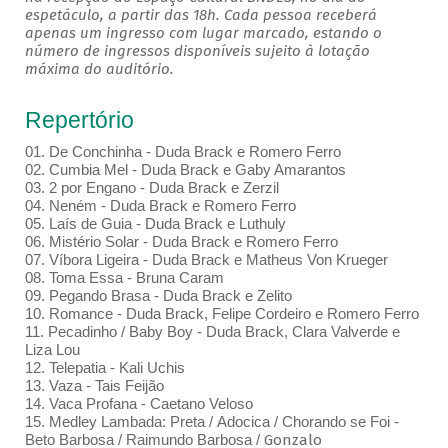
espetáculo, a partir das 18h. Cada pessoa receberá
apenas um ingresso com lugar marcado, estando o
número de ingressos disponíveis sujeito à lotação
máxima do auditório.
Repertório
01. De Conchinha - Duda Brack e Romero Ferro
02. Cumbia Mel - Duda Brack e Gaby Amarantos
03. 2 por Engano - Duda Brack e Zerzil
04. Neném - Duda Brack e Romero Ferro
05. Laís de Guia - Duda Brack e Luthuly
06. Mistério Solar - Duda Brack e Romero Ferro
07. Víbora Ligeira - Duda Brack e Matheus Von Krueger
08. Toma Essa - Bruna Caram
09. Pegando Brasa - Duda Brack e Zelito
10. Romance - Duda Brack, Felipe Cordeiro e Romero Ferro
11. Pecadinho / Baby Boy - Duda Brack, Clara Valverde e
Liza Lou
12. Telepatia - Kali Uchis
13. Vaza - Tais Feijão
14. Vaca Profana - Caetano Veloso
15. Medley Lambada: Preta / Adocica / Chorando se Foi -
Beto Barbosa / Raimundo Barbosa /
Gonzalo