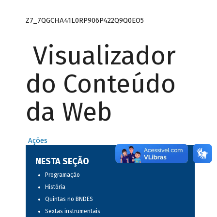
Z7_7QGCHA41L0RP906P422Q9Q0EO5
Visualizador
do Conteúdo
da Web
Ações
NESTA SEÇÃO
Programação
História
Quintas no BNDES
Sextas instrumentais