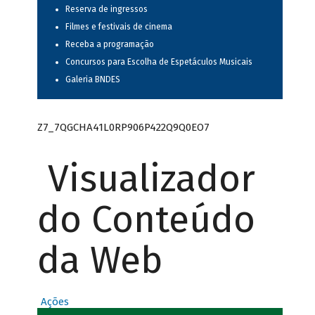
Reserva de ingressos
Filmes e festivais de cinema
Receba a programação
Concursos para Escolha de Espetáculos Musicais
Galeria BNDES
Z7_7QGCHA41L0RP906P422Q9Q0EO7
Visualizador
do Conteúdo
da Web
Ações