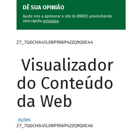
DÊ SUA OPINIÃO
Ajude-nos a aprimorar o site do BNDES preenchendo
uma rápida
pesquisa
.
Z7_7QGCHA41L0RP906P422Q9Q0E44
Visualizador
do Conteúdo
da Web
Ações
Z7_7QGCHA41L0RP906P422Q9Q0E46