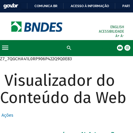
COMUNICA BR
ACESSO À INFORMAÇÃO
PARTI
ENGLISH
ACESSIBILIDADE
A+
A-
Busca
Z7_7QGCHA41L0RP906P422Q9Q0E83
Visualizador do
Conteúdo da Web
Ações