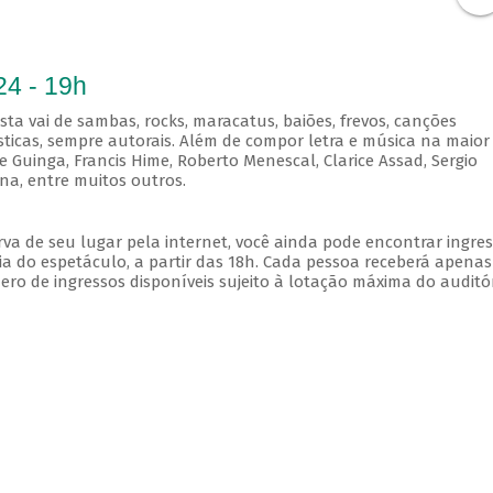
24 - 19h
sta vai de sambas, rocks, maracatus, baiões, frevos, canções
místicas, sempre autorais. Além de compor letra e música na maior
 Guinga, Francis Hime, Roberto Menescal, Clarice Assad, Sergio
ina, entre muitos outros.
va de seu lugar pela internet, você ainda pode encontrar ingre
a do espetáculo, a partir das 18h. Cada pessoa receberá apena
o de ingressos disponíveis sujeito à lotação máxima do auditór