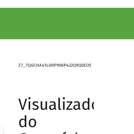
Z7_7QGCHA41L0RP906P422Q9Q0EO5
Visualizador
do