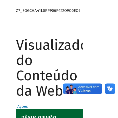
Z7_7QGCHA41L0RP906P422Q9Q0EO7
Visualizador
do
Conteúdo
da Web
Ações
DÊ SUA OPINIÃO