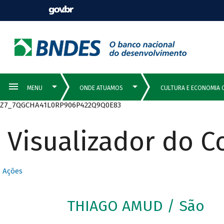
Z7_7QGCHA41L0RP906P422Q9Q0E83
Visualizador do 
Ações
THIAGO AMUD / São