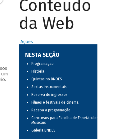
Conteúdo
da Web
Ações
NESTA SEÇÃO
Programação
ssos
História
s um
io.
Quintas no BNDES
Sextas instrumentais
Reserva de ingressos
Filmes e festivais de cinema
Receba a programação
Concursos para Escolha de Espetáculos
Musicais
Galeria BNDES