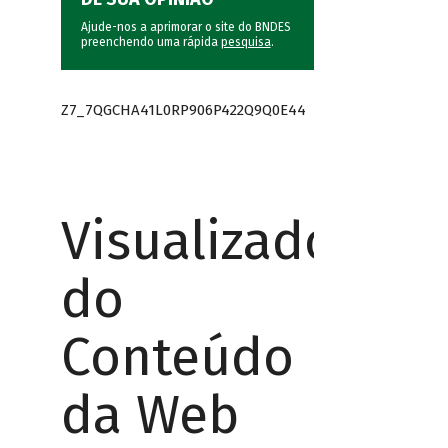
Ajude-nos a aprimorar o site do BNDES
preenchendo uma rápida
pesquisa
.
Z7_7QGCHA41L0RP906P422Q9Q0E44
Visualizador
do
Conteúdo
da Web