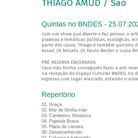
THIAGO AMUD / São
Quintas no BNDES - 25.07.20
Com um show que diverte e faz pensar, o arti
praieiras e temáticas políticas, ecológicas, 
parte dos casos, Thiago é também parceiro de
Assad, Zé Renato, Zé Paulo Becker e Luiza Br
PRÉ-RESERVA ENCERRADA
Caso não tenha conseguido fazer a pré-reser
na recepção do Espaço Cultural BNDES, no di
ingresso com lugar marcado, estando o númer
Repertório
01. Graça
02. Mar de Minha mãe
03. Candeeiro, Mariposa
04. Papoula Brava
05. Plano de carreira
06. Desamanhecido
07. Calunga e Sebastião