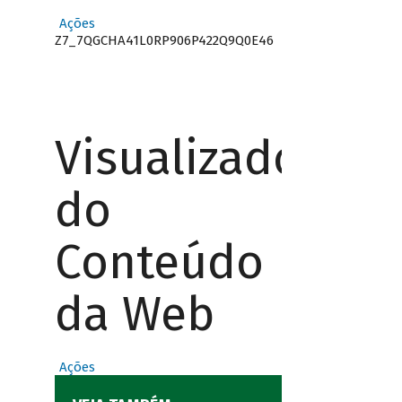
Ações
Z7_7QGCHA41L0RP906P422Q9Q0E46
Visualizador
do
Conteúdo
da Web
Ações