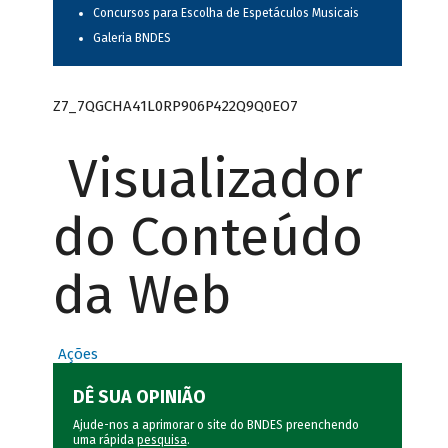
Concursos para Escolha de Espetáculos Musicais
Galeria BNDES
Z7_7QGCHA41L0RP906P422Q9Q0EO7
Visualizador
do Conteúdo
da Web
Ações
DÊ SUA OPINIÃO
Ajude-nos a aprimorar o site do BNDES preenchendo
uma rápida
pesquisa
.