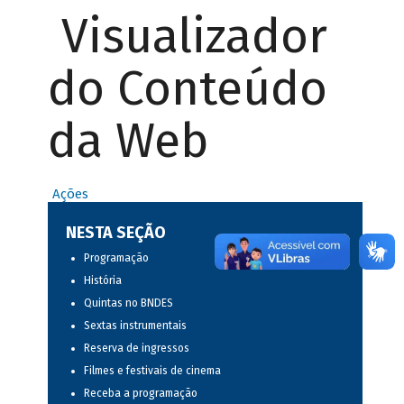
Visualizador
do Conteúdo
da Web
Ações
NESTA SEÇÃO
Programação
História
Quintas no BNDES
Sextas instrumentais
Reserva de ingressos
Filmes e festivais de cinema
Receba a programação