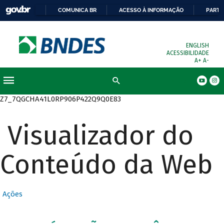
COMUNICA BR
ACESSO À INFORMAÇÃO
PARTI
ENGLISH
ACESSIBILIDADE
A+
A-
Busca
Z7_7QGCHA41L0RP906P422Q9Q0E83
Visualizador do
Conteúdo da Web
Ações