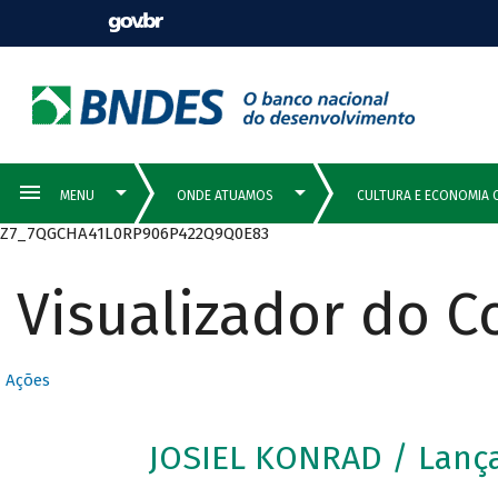
Z7_7QGCHA41L0RP906P422Q9Q0E83
Visualizador do 
Ações
JOSIEL KONRAD / Lan