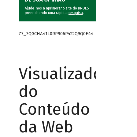
Ajude-nos a aprimorar o site do BNDES
preenchendo uma rápida
pesquisa
.
Z7_7QGCHA41L0RP906P422Q9Q0E44
Visualizador
do
Conteúdo
da Web