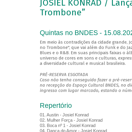
JOSIEL KONRAD / Lanç
Trombone”
Quintas no BNDES - 15.08.20
Em meio às contradições da cidade grande, Jo
no Trombone", que vai além do Funk e do Jaz
Blues e o R&B. Em suas principais faixas o 
universo de cores em sons e culturas, expres
a diversidade cultural e musical brasileira.
PRÉ-RESERVA ESGOTADA
Caso não tenha conseguido fazer a pré-reserv
na recepção do Espaço Cultural BNDES, no di
ingresso com lugar marcado, estando o númer
Repertório
01. Austin - Josiel Konrad
02. Mulher Força - Josiel Konrad
03. Boca nº 1 - Josiel Konrad
04. Dança do Amor - Josiel Konrad