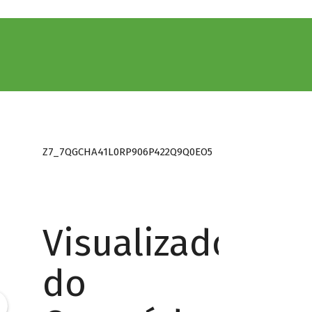
Z7_7QGCHA41L0RP906P422Q9Q0EO5
Visualizador
do