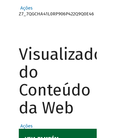
Ações
Z7_7QGCHA41L0RP906P422Q9Q0E46
Visualizador
do
Conteúdo
da Web
Ações