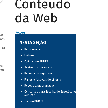
Conteúdo
da Web
Ações
ca
ova,
NESTA SEÇÃO
m
brar
Programação
História
Quintas no BNDES
os
Sextas instrumentais
 um
Reserva de ingressos
Filmes e festivais de cinema
Receba a programação
Concursos para Escolha de Espetáculos
Musicais
Galeria BNDES