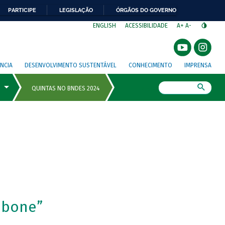
PARTICIPE
LEGISLAÇÃO
ÓRGÃOS DO GOVERNO
⁣
ENGLISH
ACESSIBILIDADE
A+
A-
NCIA
DESENVOLVIMENTO SUSTENTÁVEL
CONHECIMENTO
IMPRENSA
Busca
mbone”