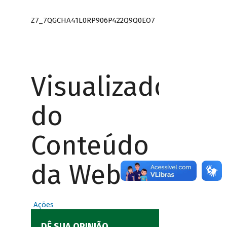
Z7_7QGCHA41L0RP906P422Q9Q0EO7
Visualizador
do
Conteúdo
da Web
Ações
DÊ SUA OPINIÃO