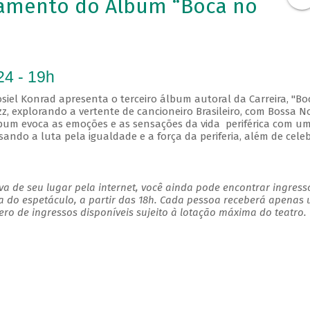
amento do Álbum “Boca no
24 - 19h
siel Konrad apresenta o terceiro álbum autoral da Carreira, "Bo
z, explorando a vertente de cancioneiro Brasileiro, com Bossa N
álbum evoca as emoções e as sensações da vida periférica com u
sando a luta pela igualdade e a força da periferia, além de cele
a de seu lugar pela internet, você ainda pode encontrar ingress
a do espetáculo, a partir das 18h. Cada pessoa receberá apenas
o de ingressos disponíveis sujeito à lotação máxima do teatro.