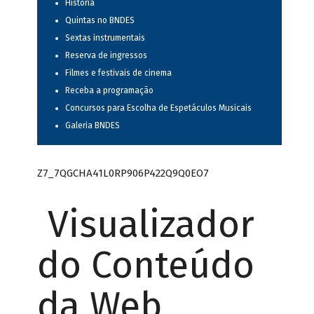
História
Quintas no BNDES
Sextas instrumentais
Reserva de ingressos
Filmes e festivais de cinema
Receba a programação
Concursos para Escolha de Espetáculos Musicais
Galeria BNDES
Z7_7QGCHA41L0RP906P422Q9Q0EO7
Visualizador
do Conteúdo
da Web