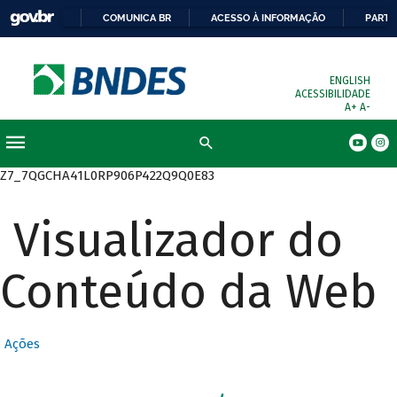
COMUNICA BR
ACESSO À INFORMAÇÃO
PARTI
ENGLISH
ACESSIBILIDADE
A+
A-
Busca
Z7_7QGCHA41L0RP906P422Q9Q0E83
Visualizador do
Conteúdo da Web
Ações