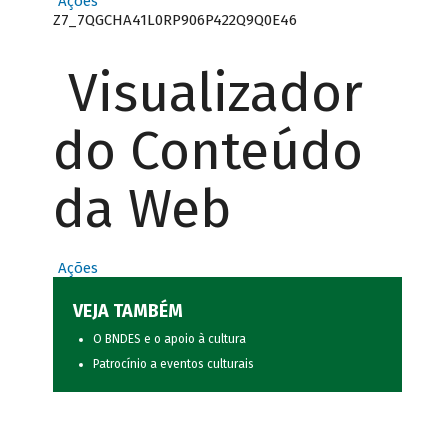
Ações
Z7_7QGCHA41L0RP906P422Q9Q0E46
Visualizador
do Conteúdo
da Web
Ações
VEJA TAMBÉM
O BNDES e o apoio à cultura
Patrocínio a eventos culturais