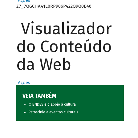
Ações
Z7_7QGCHA41L0RP906P422Q9Q0E46
Visualizador
do Conteúdo
da Web
Ações
VEJA TAMBÉM
O BNDES e o apoio à cultura
Patrocínio a eventos culturais