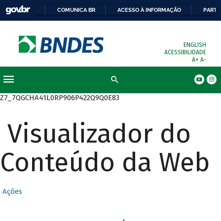
COMUNICA BR
ACESSO À INFORMAÇÃO
PARTI
ENGLISH
ACESSIBILIDADE
A+
A-
Busca
Z7_7QGCHA41L0RP906P422Q9Q0E83
Visualizador do
Conteúdo da Web
Ações