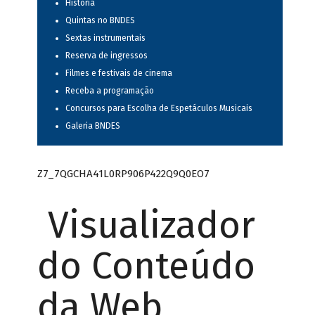
História
Quintas no BNDES
Sextas instrumentais
Reserva de ingressos
Filmes e festivais de cinema
Receba a programação
Concursos para Escolha de Espetáculos Musicais
Galeria BNDES
Z7_7QGCHA41L0RP906P422Q9Q0EO7
Visualizador
do Conteúdo
da Web