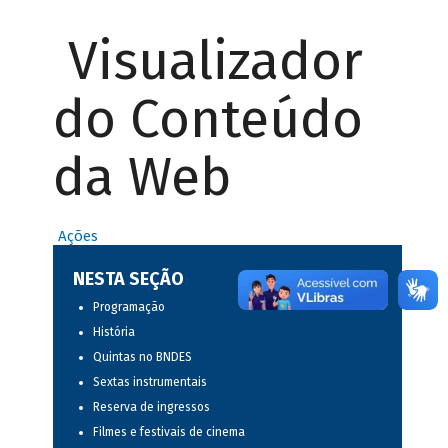
Visualizador
do Conteúdo
da Web
Ações
NESTA SEÇÃO
Programação
História
Quintas no BNDES
Sextas instrumentais
Reserva de ingressos
Filmes e festivais de cinema