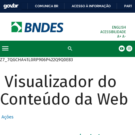
COMUNICA BR
ACESSO À INFORMAÇÃO
PARTI
ENGLISH
ACESSIBILIDADE
A+
A-
Busca
Z7_7QGCHA41L0RP906P422Q9Q0E83
Visualizador do
Conteúdo da Web
Ações