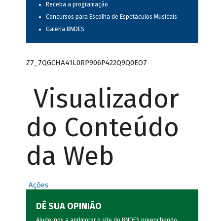
Receba a programação
Concursos para Escolha de Espetáculos Musicais
Galeria BNDES
Z7_7QGCHA41L0RP906P422Q9Q0EO7
Visualizador
do Conteúdo
da Web
Ações
DÊ SUA OPINIÃO
Ajude-nos a aprimorar o site do BNDES preenchendo