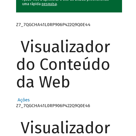
uma rápida
pesquisa
.
Z7_7QGCHA41L0RP906P422Q9Q0E44
Visualizador
do Conteúdo
da Web
Ações
Z7_7QGCHA41L0RP906P422Q9Q0E46
Visualizador