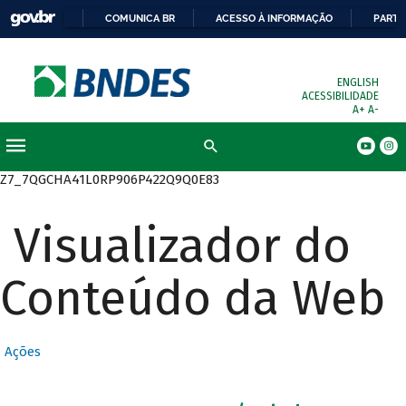
COMUNICA BR
ACESSO À INFORMAÇÃO
PARTI
ENGLISH
ACESSIBILIDADE
A+
A-
Busca
Z7_7QGCHA41L0RP906P422Q9Q0E83
Visualizador do
Conteúdo da Web
Ações