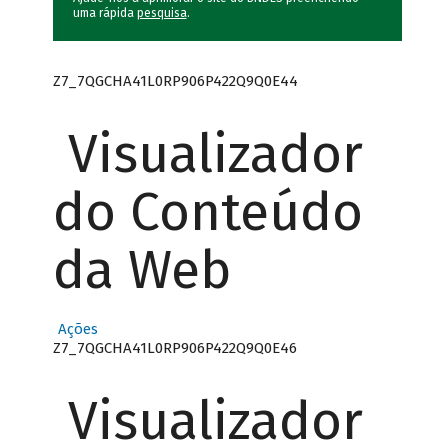
uma rápida
pesquisa
.
Z7_7QGCHA41L0RP906P422Q9Q0E44
Visualizador
do Conteúdo
da Web
Ações
Z7_7QGCHA41L0RP906P422Q9Q0E46
Visualizador