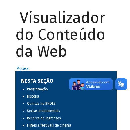
Visualizador
do Conteúdo
da Web
Ações
NESTA SEÇÃO
Programação
História
Quintas no BNDES
Sextas instrumentais
Reserva de ingressos
Filmes e festivais de cinema