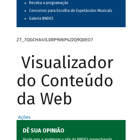
Receba a programação
Concursos para Escolha de Espetáculos Musicais
Galeria BNDES
Z7_7QGCHA41L0RP906P422Q9Q0EO7
Visualizador
do Conteúdo
da Web
Ações
DÊ SUA OPINIÃO
Ajude-nos a aprimorar o site do BNDES preenchendo