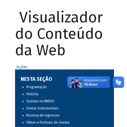
Visualizador
do Conteúdo
da Web
Ações
NESTA SEÇÃO
Programação
História
Quintas no BNDES
Sextas instrumentais
Reserva de ingressos
Filmes e festivais de cinema