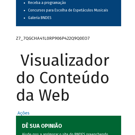
Receba a programação
Concursos para Escolha de Espetáculos Musicais
Galeria BNDES
Z7_7QGCHA41L0RP906P422Q9Q0EO7
Visualizador
do Conteúdo
da Web
Ações
DÊ SUA OPINIÃO
Ajude-nos a aprimorar o site do BNDES preenchendo