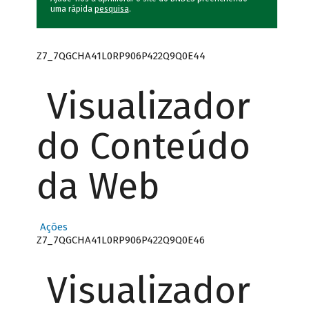
uma rápida
pesquisa
.
Z7_7QGCHA41L0RP906P422Q9Q0E44
Visualizador
do Conteúdo
da Web
Ações
Z7_7QGCHA41L0RP906P422Q9Q0E46
Visualizador