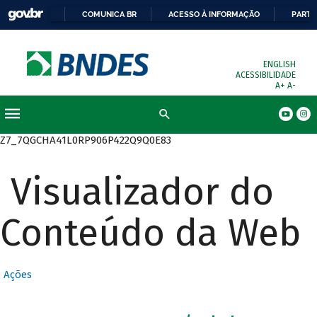
COMUNICA BR
ACESSO À INFORMAÇÃO
PARTI
ENGLISH
ACESSIBILIDADE
A+
A-
Busca
Z7_7QGCHA41L0RP906P422Q9Q0E83
Visualizador do
Conteúdo da Web
Ações