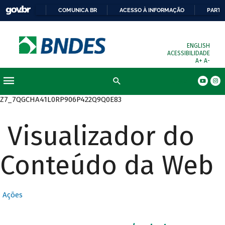
COMUNICA BR
ACESSO À INFORMAÇÃO
PARTI
ENGLISH
ACESSIBILIDADE
A+
A-
Busca
Z7_7QGCHA41L0RP906P422Q9Q0E83
Visualizador do
Conteúdo da Web
Ações