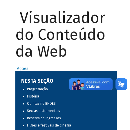
Visualizador
do Conteúdo
da Web
Ações
NESTA SEÇÃO
Programação
História
Quintas no BNDES
Sextas instrumentais
Reserva de ingressos
Filmes e festivais de cinema