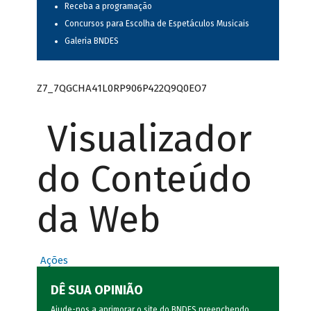
Receba a programação
Concursos para Escolha de Espetáculos Musicais
Galeria BNDES
Z7_7QGCHA41L0RP906P422Q9Q0EO7
Visualizador
do Conteúdo
da Web
Ações
DÊ SUA OPINIÃO
Ajude-nos a aprimorar o site do BNDES preenchendo