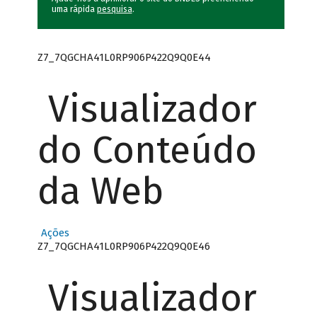
uma rápida
pesquisa
.
Z7_7QGCHA41L0RP906P422Q9Q0E44
Visualizador
do Conteúdo
da Web
Ações
Z7_7QGCHA41L0RP906P422Q9Q0E46
Visualizador