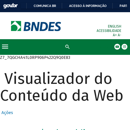
COMUNICA BR
ACESSO À INFORMAÇÃO
PARTI
ENGLISH
ACESSIBILIDADE
A+
A-
Busca
Z7_7QGCHA41L0RP906P422Q9Q0E83
Visualizador do
Conteúdo da Web
Ações