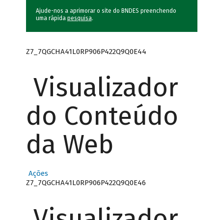
Ajude-nos a aprimorar o site do BNDES preenchendo
uma rápida
pesquisa
.
Z7_7QGCHA41L0RP906P422Q9Q0E44
Visualizador
do Conteúdo
da Web
Ações
Z7_7QGCHA41L0RP906P422Q9Q0E46
Visualizador