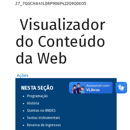
Z7_7QGCHA41L0RP906P422Q9Q0EO5
Visualizador
do Conteúdo
da Web
Ações
NESTA SEÇÃO
Programação
História
Quintas no BNDES
Sextas instrumentais
Reserva de ingressos