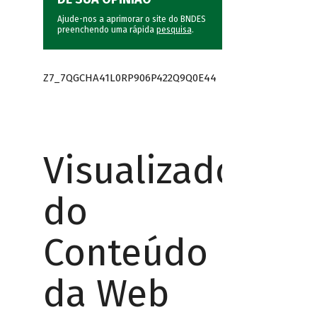
Ajude-nos a aprimorar o site do BNDES
preenchendo uma rápida
pesquisa
.
Z7_7QGCHA41L0RP906P422Q9Q0E44
Visualizador
do
Conteúdo
da Web