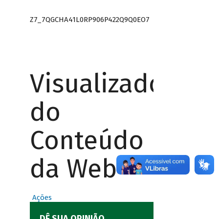
Z7_7QGCHA41L0RP906P422Q9Q0EO7
Visualizador
do
Conteúdo
da Web
Ações
DÊ SUA OPINIÃO