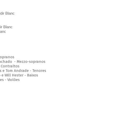
dir Blanc
ir Blanc
lanc
 Sopranos
 Machado - Mezzo-sopranos
 Contraltos
es e Tom Andrade - Tenores
e Will Hester - Baixos
s - Violões