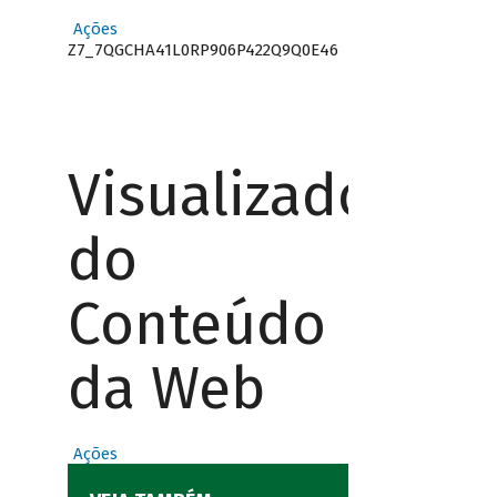
Ações
Z7_7QGCHA41L0RP906P422Q9Q0E46
Visualizador
do
Conteúdo
da Web
Ações