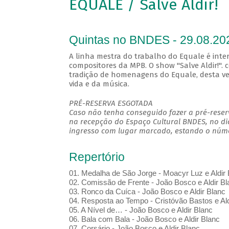
EQUALE / Salve Aldir!
Quintas no BNDES - 29.08.20
A linha mestra do trabalho do Equale é inter
compositores da MPB. O show "Salve Aldir!". 
tradição de homenagens do Equale, desta vez
vida e da música.
PRÉ-RESERVA ESGOTADA
Caso não tenha conseguido fazer a pré-reserv
na recepção do Espaço Cultural BNDES, no di
ingresso com lugar marcado, estando o númer
Repertório
01. Medalha de São Jorge - Moacyr Luz e Aldir 
02. Comissão de Frente - João Bosco e Aldir Bl
03. Ronco da Cuíca - João Bosco e Aldir Blanc
04. Resposta ao Tempo - Cristóvão Bastos e Ald
05. A Nível de… - João Bosco e Aldir Blanc
06. Bala com Bala - João Bosco e Aldir Blanc
07. Corsário - João Bosco e Aldir Blanc