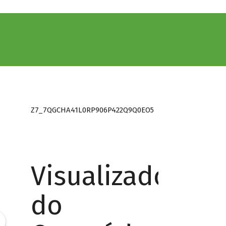
Z7_7QGCHA41L0RP906P422Q9Q0EO5
Visualizador
do