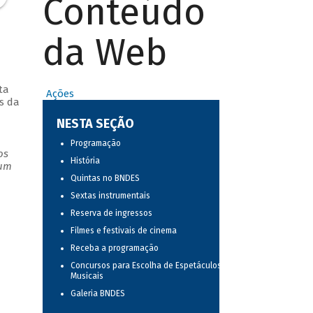
Conteúdo
da Web
ta
Ações
s da
NESTA SEÇÃO
Programação
os
História
 um
Quintas no BNDES
Sextas instrumentais
Reserva de ingressos
Filmes e festivais de cinema
Receba a programação
Concursos para Escolha de Espetáculos
Musicais
Galeria BNDES