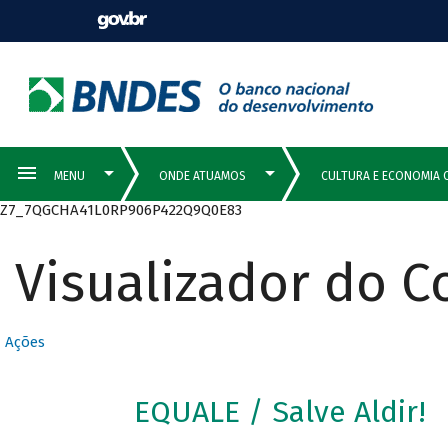
Z7_7QGCHA41L0RP906P422Q9Q0E83
Visualizador do 
Ações
EQUALE / Salve Aldir!