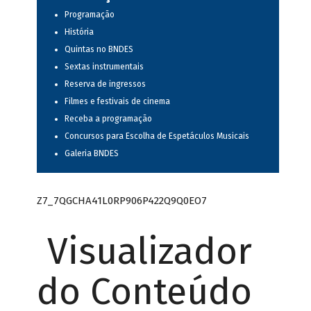
Programação
História
Quintas no BNDES
Sextas instrumentais
Reserva de ingressos
Filmes e festivais de cinema
Receba a programação
Concursos para Escolha de Espetáculos Musicais
Galeria BNDES
Z7_7QGCHA41L0RP906P422Q9Q0EO7
Visualizador
do Conteúdo