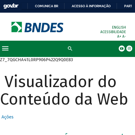
COMUNICA BR
ACESSO À INFORMAÇÃO
PARTI
ENGLISH
ACESSIBILIDADE
A+
A-
Busca
Z7_7QGCHA41L0RP906P422Q9Q0E83
Visualizador do
Conteúdo da Web
Ações