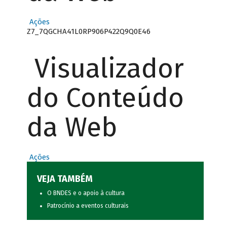
Ações
Z7_7QGCHA41L0RP906P422Q9Q0E46
Visualizador
do Conteúdo
da Web
Ações
VEJA TAMBÉM
O BNDES e o apoio à cultura
Patrocínio a eventos culturais