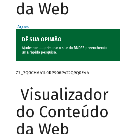
da Web
Ações
DÊ SUA OPINIÃO
Ajude-nos a aprimorar o site do BNDES preenchendo
uma rápida
pesquisa
.
Z7_7QGCHA41L0RP906P422Q9Q0E44
Visualizador
do Conteúdo
da Web