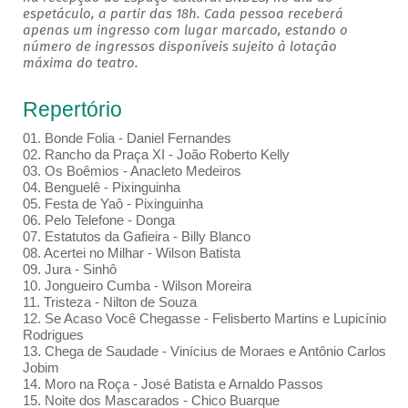
espetáculo, a partir das 18h. Cada pessoa receberá
apenas um ingresso com lugar marcado, estando o
número de ingressos disponíveis sujeito à lotação
máxima do teatro.
Repertório
01. Bonde Folia - Daniel Fernandes
02. Rancho da Praça XI - João Roberto Kelly
03. Os Boêmios - Anacleto Medeiros
04. Benguelê - Pixinguinha
05. Festa de Yaô - Pixinguinha
06. Pelo Telefone - Donga
07. Estatutos da Gafieira - Billy Blanco
08. Acertei no Milhar - Wilson Batista
09. Jura - Sinhô
10. Jongueiro Cumba - Wilson Moreira
11. Tristeza - Nilton de Souza
12. Se Acaso Você Chegasse - Felisberto Martins e Lupicínio
Rodrigues
13. Chega de Saudade - Vinícius de Moraes e Antônio Carlos
Jobim
14. Moro na Roça - José Batista e Arnaldo Passos
15. Noite dos Mascarados - Chico Buarque